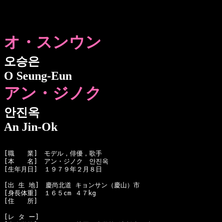
オ・スンウン
오승은
O Seung-Eun
アン・ジノク
안진옥
An Jin-Ok
[職　　業]　モデル，俳優，歌手

[本　　名]　アン・ジノク　안진옥

[生年月日]　１９７９年２月８日 

[出 生 地]　慶尚北道 キョンサン（慶山）市

[身長体重]　１６５cm ４７kg 

[住　　所]　

[レ タ ー]　
