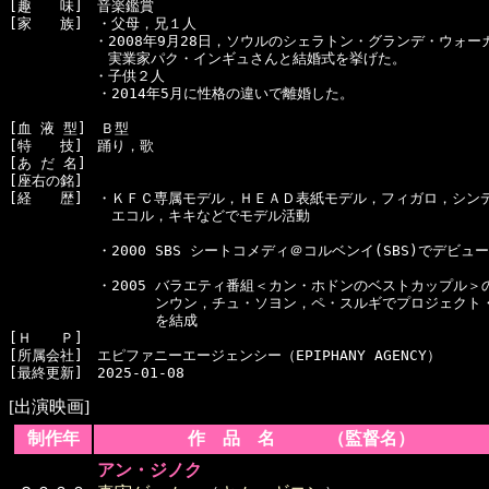
[趣　　味]　音楽鑑賞

[家　　族]　・父母，兄１人

　　　　　　・2008年9月28日，ソウルのシェラトン・グランデ・ウォー
　　　　　　　実業家パク・インギュさんと結婚式を挙げた。

　　　　　　・子供２人 

  　　　　　・2014年5月に性格の違いで離婚した。

[血 液 型]　Ｂ型

[特　　技]　踊り，歌

[あ だ 名]　

[座右の銘]　

[経　　歴]　・ＫＦＣ専属モデル，ＨＥＡＤ表紙モデル，フィガロ，シンデ
  　　　　　　エコル，キキなどでモデル活動

  　　　　　・2000 SBS シートコメディ＠コルベンイ(SBS)でデビュー

  　　　　　・2005 バラエティ番組＜カン・ホドンのベストカップル＞
  　　　　　  　   ンウン，チュ・ソヨン，ペ・スルギでプロジェクト
  　　　　　    　 を結成

[Ｈ　　Ｐ]

[所属会社]　エピファニーエージェンシー（EPIPHANY AGENCY）

[出演映画]
制作年
作 品 名 （監督名）
アン・ジノク