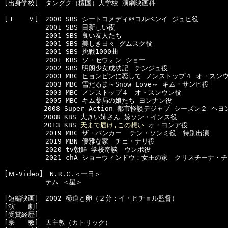
[出身学校]　タングク（檀国）大学校 演劇映画科

[Ｔ　　Ｖ]　2000 SBS シートコメディ＠コルベンイ ジュヒ役

  　　　　　2001 SBS 目新しい夜

  　　　　　2001 SBS 良い友人たち 

  　　　　　2001 SBS 美しき日々 グムスク役　

  　　　　　2001 SBS 挑戦1000曲

  　　　　　2001 KBS ソ・セウォン ショー

  　　　　　2002 SBS 明朗少女成功記　チンジュ役

  　　　　　2003 MBC ヒョンビンに恋して ノンストップ４ オ・スンウ
  　　　　　2003 MBC 雪だるま～Snow Love～ キム・サンヒ役

  　　　　　2003 MBC ノンストップ４　オ・スンウン役

  　　　　　2005 MBC キム薬局の娘たち ヨンナン役

　　　　　　2008 Super Action 都市怪談デジャブ シーズン２ ヘヨン
　　　　　　2008 KBS 大きい姉さん 嫁ソン・インス役

　　　　　　2013 KBS 
天まで届け,この想い
 オ・ヨンア役

  　　　　　2019 MBC ザ・バンカー  チン・ソンミ役　特別出演

  　　　　　2019 MBN 優雅な家　チェ・ナリ役

  　　　　　2020 tv朝鮮 学校奇談　ウンボ役

  　　　　　2021 chA ショーウィンドウ：女王の家　クリスチーナ・チ
[Ｍ-Video]　N.R.C.＜一日＞

  　　　　　テム ＜星＞

[短編映画]　2002 極道と卵（２分：イ・ヒチョル監督）

[演　　劇]　

[受賞経歴]　

[宗　　教]　天主教（カトリック）
