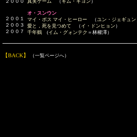
２０００
真実ゲーム
（
キム・ギヨン
）
オ・スンウン
２００１
マイ・ボス マイ・ヒーロー
（
ユン・ジェギュン
２００３
愛と，死を見つめて
（
イ・ドンヒョン
）
２００７
千年鶴
(
イム・グォンテク
＝林權澤）
【BACK】
（一覧ページへ）