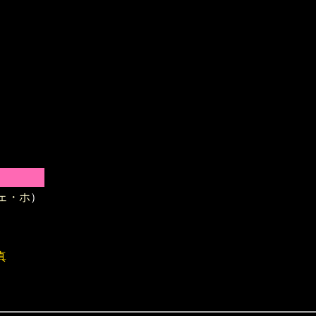
ェ・ホ
）
真