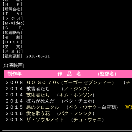
[Ｈ　　Ｐ]　

[所属会社]　

[Ｔ　　Ｖ]　

[ラ ジ オ]　

[Ｍ-Video]　

[Ｃ    Ｆ]　

[短編映画]　

[演　　劇]　

[ＤＩＳＣ]　

[受　　賞]　

[お ま け]　

[出演映画]
制作年
作 品 名 （監督名）
２００８
ＧＯ ＧＯ ７０s（ゴーゴー セブンティー）
（
チ
２０１４
被害者たち （
ノ・ジンス
）
２０１４
技術者たち
（
キム・ホンソン
）
２０１４
彼らが死んだ （ペク・チェホ）
２０１５
悪のクロニクル
（
ペク・ウナク
＝白雲鶴）
写
２０１６
愛を歌う花
（
パク・フンシク
）
２０１８
ザ・ソウルメイト
（
チョ・ウォニ
）