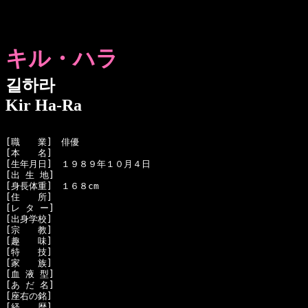
キル・ハラ
길하라
Kir Ha-Ra
[職　　業]　俳優

[本　　名]　

[生年月日]　１９８９年１０月４日

[出 生 地]　

[身長体重]　１６８cm

[住　　所]　

[レ タ ー]　

[出身学校]　

[宗　　教]　

[趣　　味]　

[特　　技]　

[家　　族]　

[血 液 型]　

[あ だ 名]　

[座右の銘]　

[経　　歴]　
