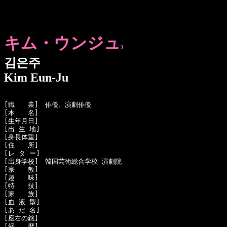
キム・ウンジュ
3
김은주
Kim Eun-Ju
[職　　業]　俳優、演劇俳優

[本　　名]　

[生年月日]　

[出 生 地]　

[身長体重]　

[住　　所]　

[レ タ ー]　

[出身学校]　韓国芸術総合学校 演劇院

[宗　　教]　

[趣　　味]　

[特　　技]　

[家　　族]　

[血 液 型]　

[あ だ 名]　

[座右の銘]　

[経　　歴]　
