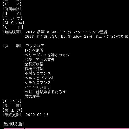
[Ｈ　　Ｐ]　

[所属会社]　

[Ｔ　　Ｖ]　

[ラ ジ オ]　

[Ｍ-Video]　

[Ｃ    Ｆ]　

[短編映画]　2012 散策 a walk 23分 パク・ミンソン監督

　　　　　　2013 影も形もない No Shadow 23分 キム・ジョンウ監督

[演　　劇]　ラブスコア

　　　　　　レンゲ庭園

　　　　　　ベリーダンスを踊るカカシ

　　　　　　恋愛しても大丈夫

　　　　　　猪飼野物語

　　　　　　鶴橋三姉妹

　　　　　　不埒なロマンス

　　　　　　ペルマとプレンキ

　　　　　　ケチなロマンス

　　　　　　パニャアジョシ

　　　　　　五月には結婚するだろう

　　　　　　君の左手

[ＤＩＳＣ]　

[受　　賞]　

[お ま け]　

[出演映画]