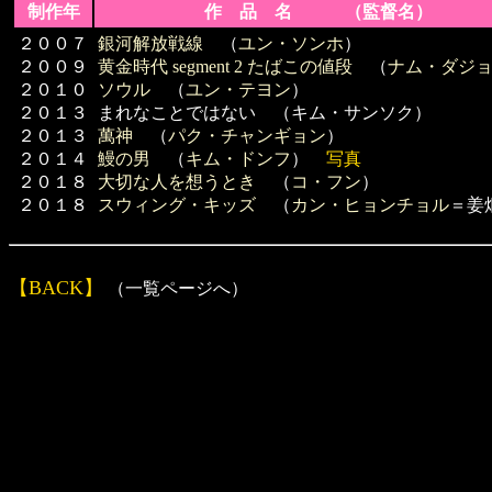
制作年
作 品 名 （監督名）
２００７
銀河解放戦線
（
ユン・ソンホ
）
２００９
黄金時代 segment 2 たばこの値段
（
ナム・ダジ
２０１０
ソウル
（
ユン・テヨン
）
２０１３
まれなことではない （キム・サンソク）
２０１３
萬神
（
パク・チャンギョン
）
２０１４
鰻の男
（
キム・ドンフ
）
写真
２０１８
大切な人を想うとき
（
コ・フン
）
２０１８
スウィング・キッズ
（
カン・ヒョンチョル
＝姜
【BACK】
（一覧ページへ）