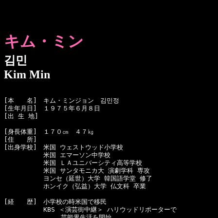
キム・ミン
김민
Kim Min
[本　　名]　キム・ミンジョン　김민정

[生年月日]　１９７５年６月８日

[出 生 地]　

[身長体重]　１７０㎝　４７㎏

[住　　所]　

[出身学校]　米国 ウェストウッド小学校

  　　　　　米国 エマーソン中学校

  　　　　　米国 ＬＡユニバーシティ高等学校

  　　　　　米国 サンタモニカ大 演劇学科 専攻

  　　　　　ヨンセ（延世）大学 韓国語学堂 修了

  　　　　　ホンイク（弘益）大学 仏文科 卒業

[経　　歴]　小学校の時米国で移民

  　　　　　KBS ＜演芸街中継＞ ハリウッドリポーターで

　　　　　　　　　芸能界生活を開始　
