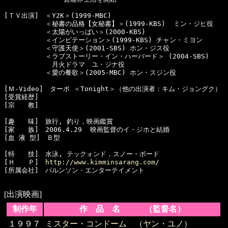
[ＴＶ出演]　＜Y2K＞(1999-MBC) 

  　　　　　＜秘書の品格【女秘書】＞(1999-KBS)  ミン・ジヒ役 

  　　　　　＜太陽がいっぱい＞(2000-KBS)

  　　　　　＜インビテーション＞(1999-KBS) チャン・ミヨン  

  　　　　　＜守護天使＞(2001-SBS) ホン・ジス役 

  　　　　　＜ラブストーリー・イン・ハーバード＞ (2004-SBS) 

  　　　　　　月火ドラマ　ユ・ジナ役 

  　　　　　＜愛の餐歌＞(2005-MBC) ホン・スジン役

[Ｍ-Video]　ターボ ＜Tonight＞（他の出演者：キム・ジョングク）

[受賞経歴]　 

[宗　　教]　　

[趣　　味]　旅行, 釣り，映画鑑賞

[家　　族]　2006.4.29  映画監督のイ・ジホと結婚　

[血 液 型]　Ｂ型　

[特　　技]　水泳, テックォンド，スノー・ボード

[Ｈ　　Ｐ]　
http://www.kimminsarang.com/
[所属会社]　パルンソン・エンターテイメント

[出演映画]
制作年
作 品 名 （監督名）
１９９７
ミスター・コンドーム
（
ヤン・ユノ
）