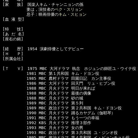
[家　　族]　国楽人キム・チャンニョンの孫

　　　　　　妻は，演技者の
ペク・スリョン
　　　　　　息子：映画俳優の
キム・スヒョン
[血 液 型]　

[特　　技]　

[あ だ 名]　

[座右の銘]　

[経　　歴]　1954 演劇俳優としてデビュー

[Ｈ　　Ｐ]

[所属会社]　

[Ｔ　　Ｖ]　1975 MBC 大河ドラマ 執念　ホジュンの師匠ユ・ウイテ役

　　　　　　1981 MBC 第１共和国 キム・ドヨン役

　　　　　　1985 MBC 農村ドラマ 田園日記　カン主事役

　　　　　　1986 MBC 大河ドラマ 回天門　リュ・ヒブン役

　　　　　　1988 MBC 月火ドラマ 明日が来れば

　　　　　　1988 MBC 月火ドラマ 最後の偶像

　　　　　　1988 MBC 月火ドラマ 砂の城

　　　　　　1989 MBC 月火ドラマ 第５列

　　　　　　1989 MBC 政治ドラマ 第２共和国 キム・ドヨン役

　　　　　　1990 MBC 月火ドラマ 踊るカヤグム（伽耶琴）

　　　　　　1991 MBC 月火ドラマ もう一つの幸福

　　　　　　1992 KBS 月火ドラマ 推理３部作

　　　　　　1993 MBC 月火ドラマ 女の男

　　　　　　1993 MBC 政治ドラマ 第３共和国 ユ・ジンオ役

　　　　　　1995 MBC 政治ドラマ 第４共和国 イ・ビョンチョル役
