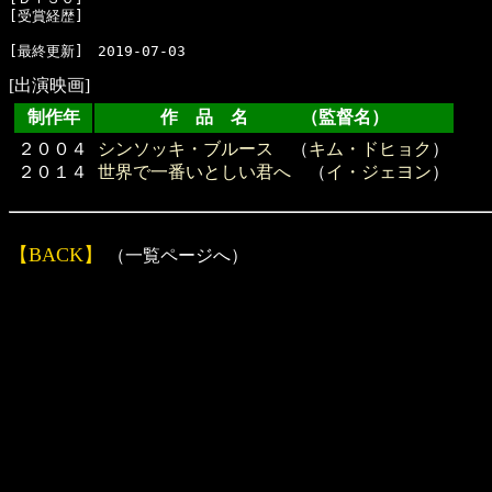
[受賞経歴]　

[出演映画]
制作年
作 品 名 （監督名）
２００４
シンソッキ・ブルース
（
キム・ドヒョク
）
２０１４
世界で一番いとしい君へ
（
イ・ジェヨン
）
【BACK】
（一覧ページへ）