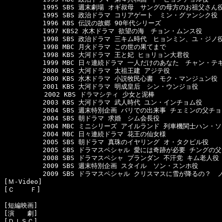
　　　　　　1995 SBS 週末劇場 オギ叔母　サングの母方のお祖父さん役
　　　　　　1995 SBS 政治ドラマ コリアゲート　ミン・グァンシク役

　　　　　　1996 KBS 伝説の故郷 90年代シリーズ

　　　　　　1997 KBS2 水木ドラマ 欲望の海　チョン・ムンス役

　　　　　　1998 SBS 政治ドラマ 三キム時代　ヒョンミン、ユ・ジノ役
　　　　　　1998 MBC 月火ドラマ この世の果てまで

　　　　　　1998 KBS 大河ドラマ 王と妃 ヒョリョン大君役

　　　　　　1999 MBC 日々連続ドラマ 一人だけのあなた　チャン・テギ
　　　　　　2000 KBS 大河ドラマ 太祖王建 アジテ役

　　　　　　2000 KBS 水木ドラマ 小説牧民心書　モク・マンジュン役

　　　　　　2001 KBS 大河ドラマ 明成皇后　シン・ウンジョ役

  　　　　　2002 KBS ドラマシティ 少女と泥棒

　　　　　　2003 KBS 大河ドラマ 武人時代 ユン・インチョム役

　　　　　　2004 SBS 週末特別企画 バリでの出来事 チェミンの父チ
　　　　　　2004 SBS 朝ドラマ 求婚　シム会長役

　　　　　　2004 MBC ミニシリーズ アイルランド 列車機関士ハン・ソ
　　　　　　2004 MBC 日々連続ドラマ 花王の仙女様

　　　　　　2005 SBS 朝ドラマ 真珠のイヤリング オ・タクピル役

　　　　　　2005 SBS ドラマスペシャル 愛には奇跡が必要 チングの父
　　　　　　2008 SBS ドラマスペシャ プランダン 不汗党 キム老人役 
　　　　　　2009 SBS 週末特別企画 スタイル　ソン・スンホ役

　　　　　　2009 SBS ドラマスペシャル クリスマスに雪が降るの？　ノ
[Ｍ-Video]　

[Ｃ    Ｆ]　

[短編映画]　

[演　　劇]　

[ＤＩＳＣ]
