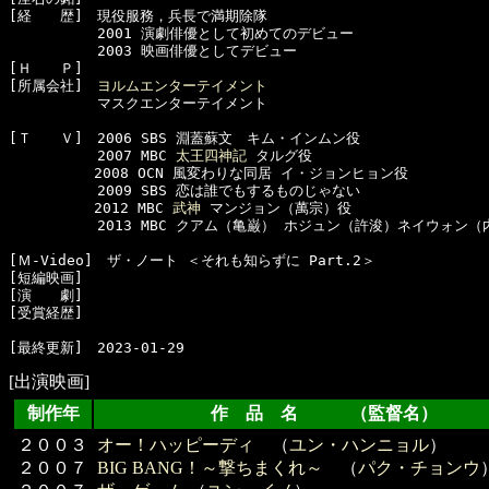
[経　　歴]　現役服務，兵長で満期除隊

  　　　　　2001 演劇俳優として初めてのデビュー

  　　　　　2003 映画俳優としてデビュー

[Ｈ　　Ｐ]

[所属会社]　
ヨルムエンターテイメント
  　　　　　マスクエンターテイメント

[Ｔ　　Ｖ]　2006 SBS 淵蓋蘇文　キム・インムン役

  　　　　　2007 MBC 
太王四神記
 タルグ役

　　　　　　2008 OCN 風変わりな同居 イ・ジョンヒョン役

  　　　　　2009 SBS 恋は誰でもするものじゃない

　　　　　　2012 MBC 
武神
 マンジョン（萬宗）役

  　　　　　2013 MBC クアム（亀巌） ホジュン（許浚）ネイウォン（
[Ｍ-Video]　ザ・ノート ＜それも知らずに Part.2＞

[短編映画]　

[演　　劇]　

[受賞経歴]　

[出演映画]
制作年
作 品 名 （監督名）
２００３
オー！ハッピーディ
（
ユン・ハンニョル
）
２００７
BIG BANG！～撃ちまくれ～
（
パク・チョンウ