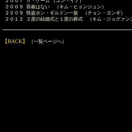
２００７
ザ・ゲーム
（
ユン・イノ
）
２００９
容赦はない
（
キム・ヒョンジュン
）
２００９
怪盗ホン・ギルドン一族
（
チョン・ヨンギ
）
２０１２
２度の結婚式と１度の葬式
（
キム・ジョグァン
【BACK】
（一覧ページへ）