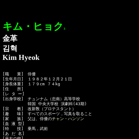
キム・ヒョク
3
金革
김혁
Kim Hyeok
[職　　業]　俳優

[生年月日]　１９８２年１２月２１日

[身長体重]　１７９cm ７４kg

[住　　所]　

[レ タ ー]　

[出身学校]　チュンナム（忠南）高等学校

  　　　　　韓国 中央大学校 演劇科(43期) 

[宗　　教]　改新敎（プロテスタント）

[趣　　味]　すべてのスポーツ，写真を取ること

[家　　族]　父は、俳優の
チャン・ハンソン
[血 液 型]　

[特　　技]　乗馬，武術

[あ だ 名]　

[座右の銘]　
