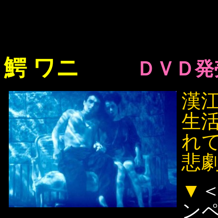
鰐 ワニ
ＤＶＤ発
漢
生
れ
悲
▼
ン