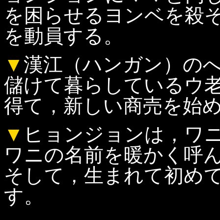
を困らせるヨンベを殺
を動員する。
▼
漢江（ハンガン）の
儲けて暮らしているウ
得て，新しい商売を始
▼
ヒョンジョンは，ワ
ワニの名前を暖かく呼
そして，生まれて初め
す。