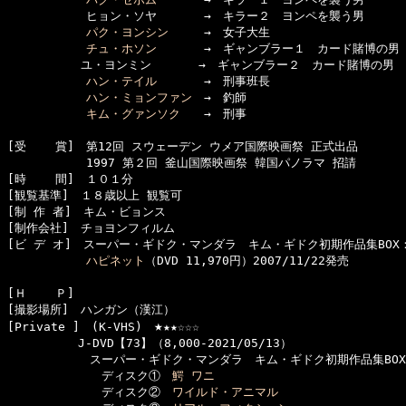
      　　　ヒョン・ソヤ　　　　→　キラー２　ヨンペを襲う男

パク・ヨンシン
　　　→　女子大生

チュ・ホソン
　　　　→　ギャンブラー１　カード賭博の男

  　　　　　ユ・ヨンミン　　　　→　ギャンブラー２　カード賭博の男　(unc
ハン・テイル
　　　　→　刑事班長

ハン・ミョンファン
　→　釣師

キム・グァンソク
　　→　刑事

[受    賞]　第12回 スウェーデン ウメア国際映画祭 正式出品

      　　　1997 第２回 釜山国際映画祭 韓国パノラマ 招請

[時    間]　１０１分

[観覧基準]　１８歳以上 観覧可　　

[制 作 者]　キム・ビョンス

[制作会社]　チョヨンフィルム

[ビ デ オ]　スーパー・ギドク・マンダラ　キム・ギドク初期作品集BOX：
ハピネット
（DVD 11,970円）2007/11/22発売

[Ｈ    Ｐ]　

[撮影場所]　ハンガン（漢江）

★
[Private ]　(K-VHS)　
★★☆☆☆

　　　　　　J-DVD【73】（8,000-2021/05/13）

　　　　　　　スーパー・ギドク・マンダラ　キム・ギドク初期作品集BOX
　　　　　　　　ディスク①　
鰐 ワニ
　　　　　　　　ディスク②　
ワイルド・アニマル