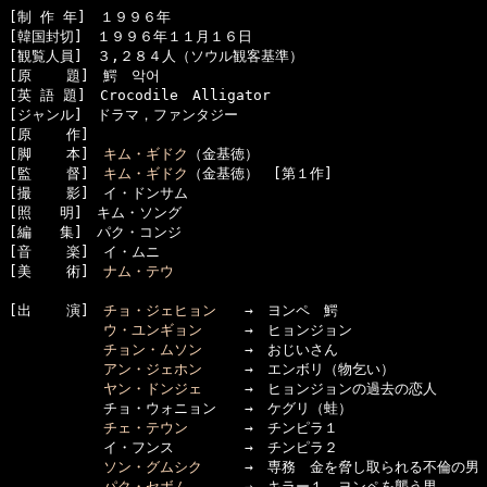
[制 作 年]　１９９６年

[韓国封切]　１９９６年１１月１６日

[観覧人員]　３,２８４人（ソウル観客基準）

[原    題]　鰐　악어　

[英 語 題]　Crocodile　Alligator

[ジャンル]　ドラマ，ファンタジー 

[原    作]　

[脚    本]　
キム・ギドク
（金基徳）

[監    督]　
キム・ギドク
（金基徳）　[第１作]

[撮    影]　イ・ドンサム

[照　　明]　キム・ソング

[編　　集]　パク・コンジ

[音    楽]　イ・ムニ

[美    術]　
ナム・テウ
[出    演]　
チョ・ジェヒョン
　　→　ヨンペ　鰐

ウ・ユンギョン
　　　→　ヒョンジョン

チョン・ムソン
　　　→　おじいさん

アン・ジェホン
　　　→　エンボリ（物乞い）

ヤン・ドンジェ
　　　→　ヒョンジョンの過去の恋人

      　　　チョ・ウォニョン　　→　ケグリ（蛙）

チェ・テウン
　　　　→　チンピラ１

      　　　イ・フンス　　　　　→　チンピラ２

ソン・グムシク
　　　→　専務　金を脅し取られる不倫の男

パク・セボム
　　　　→　キラー１　ヨンペを襲う男
