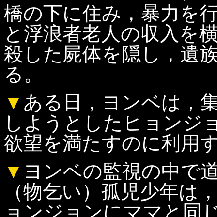
橋の下に住み，暴力を
と浮浪者老人の収入を
殺した屍体を隠し，遺
る。
▼
ある日，ヨンベは，
しようとしたヒョンジ
欲望を満たすのに利用
▼
ヨンベの監視の中で
（物乞い）孤児少年は
ョンジョンにママと同