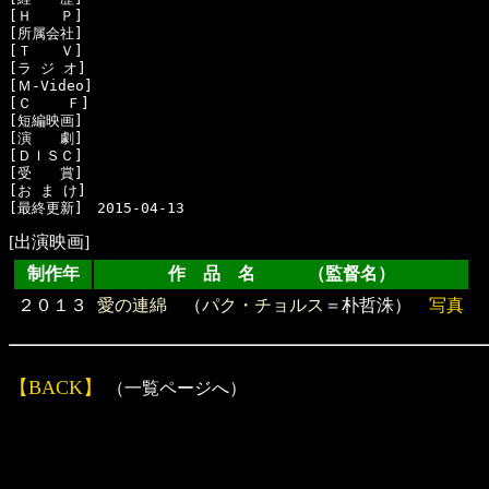
[Ｈ　　Ｐ]　

[所属会社]　

[Ｔ　　Ｖ]　

[ラ ジ オ]　

[Ｍ-Video]　

[Ｃ    Ｆ]　

[短編映画]　

[演　　劇]　

[ＤＩＳＣ]　

[受　　賞]　

[お ま け]　

[出演映画]
制作年
作 品 名 （監督名）
２０１３
愛の連綿
（
パク・チョルス
＝朴哲洙）
写真
【BACK】
（一覧ページへ）