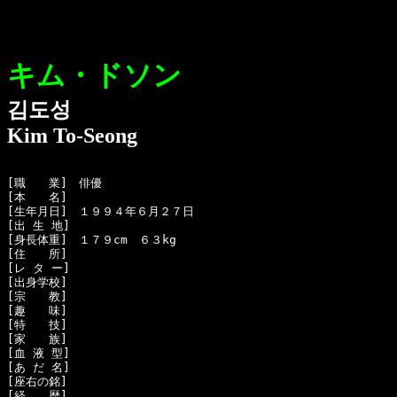
キム・ドソン
김도성
Kim To-Seong
[職　　業]　俳優

[本　　名]　

[生年月日]　１９９４年６月２７日

[出 生 地]　

[身長体重]　１７９cm　６３kg

[住　　所]　

[レ タ ー]　

[出身学校]　

[宗　　教]　

[趣　　味]　

[特　　技]　

[家　　族]　

[血 液 型]　

[あ だ 名]　

[座右の銘]　

[経　　歴]　
