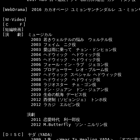
[WebDrama]　2016 カカオページ ユミョンサンチンダルレ ユ・ミョン
[Ｍ-Video]　

[Ｃ    Ｆ]　

[短編映画]　

[演　　劇]　ミュージカル

　　　　　　　2003 若きウェルテルの悩み　ウェルテル役

　　　　　　　2003 フェイム　ニク役

　　　　　　　2003 愛は雨に乗って　チョン・ドンヒョン役

　　　　　　　2004 ヘドウィック　ヘドウィック役

　　　　　　　2005 ヘドウィック　ヘドウィック役

　　　　　　　2006 フォール・イン・ラブ　ジェヨン役

　　　　　　　2006 プロデューサー　レオ・ブルーム役

　　　　　　　2007 ヘドウィック スペシャル ヘドウィック役

　　　　　　　2008 ヘドウィック　ヘドウィック役

　　　　　　　2008 ラジオスター　チェ・ゴン役

　　　　　　　2009 ドン・ジュアン　ドン・ジュアン役

　　　　　　　2010 生命の航海 デービス役

　　　　　　　2012 西便制（ソピョンジェ） トンホ役

　　　　　　　2012 ラカジ　エルビン役

　　　　　　演劇

　　　　　　　2011 恋愛時代　利一郎役

　　　　　　　2012 M.Butterfly　ソン・ニルリン役

[ＤＩＳＣ]　ヤダ（YADA）

　　　　　　　1999 １集　＜Wear To Healing YADA＞　「すでに悲