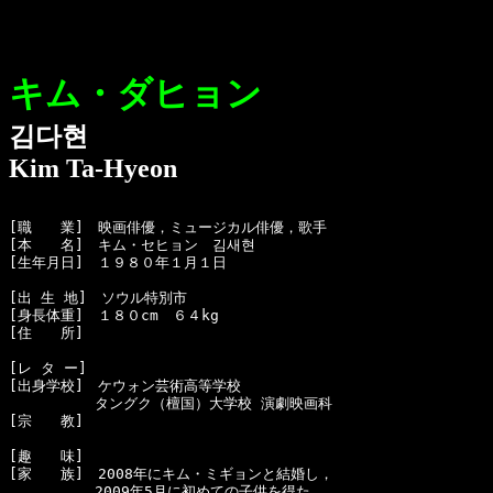
キム・ダヒョン
김다현
Kim Ta-Hyeon
[職　　業]　映画俳優，ミュージカル俳優，歌手

[本　　名]　キム・セヒョン　김새현

[生年月日]　１９８０年１月１日 

[出 生 地]　ソウル特別市

[身長体重]　１８０cm　６４kg

[住　　所]　

[レ タ ー]　

[出身学校]　ケウォン芸術高等学校

　　　　　　タングク（檀国）大学校 演劇映画科

[宗　　教]　

[趣　　味]　

[家　　族]　2008年にキム・ミギョンと結婚し，

　　　　　　2009年5月に初めての子供を得た。
