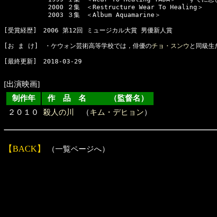
　　　　　　　2000 ２集　＜Restructure Wear To Healing＞

　　　　　　　2003 ３集　＜Album Aquamarine＞　　

[受賞経歴]　2006 第12回 ミュージカル大賞 男優新人賞

[お ま け]　・ケウォン芸術高等学校では，俳優の
チョ・スンウ
と同級生
[最終更新]　2018-03-29

[出演映画]
制作年
作 品 名 （監督名）
２０１０
殺人の川
（
キム・デヒョン
）
【BACK】
（一覧ページへ）