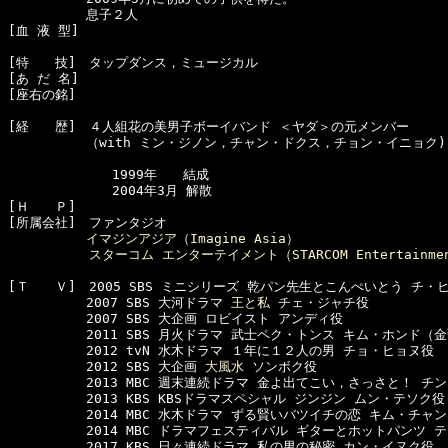
　　　　　　息子２人

[血 液 型]　

[特　　技]　タップダンス，ミュージカル

[あ だ 名]　

[座右の銘]　

[経　　歴]　４人組花の美男子ボーイバンド ＜ヤダ＞の元メンバー

　　　　　　（with ミン・ジノン，チャン・ドクス，チョン・イニョク)

　　　　　　　　1999年　　結成

　　　　　　　　2004年3月 解散

[Ｈ　　Ｐ]

[所属会社]　ファンタジオ

イマジンアジア（Imagine Asia）
スターコム エンターテイメント（STARCOM Entertainme
[Ｔ　　Ｖ]　2005 SBS ミニシリーズ 乾パン先生とこんぺいとう チ・ヒ
　　　　　　2007 SBS 大河ドラマ 
王と私
 チェ・ジャチ役 

　　　　　　2007 SBS 大企画 ロビイスト アンディ役

　　　　　　2011 SBS 月火ドラマ 武士ペク・トンス キム・ホンド（金
　　　　　　2012 tvN 水木ドラマ １年に１２人の男 チョ・ヒョヌ役

　　　　　　2012 SBS 大企画 
大風水
 ソンボク役

　　　　　　2013 MBC 週末連続ドラマ 金よ出てこい，さっさと！ チン
　　　　　　2013 KBS KBSドラマスペシャル ジンジン ムン・テソク役

　　　　　　2014 MBC 水木ドラマ ずる賢いバツイチの恋 キム・チャン
　　　　　　2014 MBC ドラマフェスティバル ギターとホットパンツ テ
　　　　　　2017 KBS 日々連続ドラマ 私の男の秘密 カン・イヌク役
