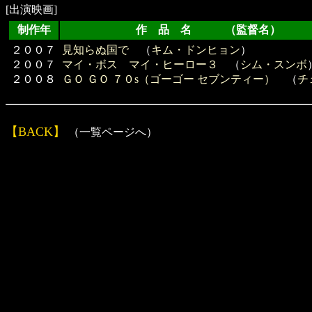
[出演映画]
制作年
作 品 名 （監督名）
２００７
見知らぬ国で
（
キム・ドンヒョン
）
２００７
マイ・ボス マイ・ヒーロー３
（
シム・スンボ
２００８
ＧＯ ＧＯ ７０s（ゴーゴー セブンティー）
（
チ
【BACK】
（一覧ページへ）