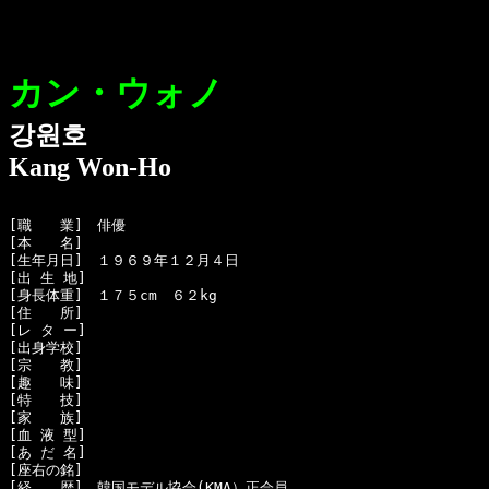
カン・ウォノ
강원호
Kang Won-Ho
[職　　業]　俳優

[本　　名]　

[生年月日]　１９６９年１２月４日

[出 生 地]　

[身長体重]　１７５cm　６２kg

[住　　所]　

[レ タ ー]　

[出身学校]　

[宗　　教]　

[趣　　味]　

[特　　技]　

[家　　族]　

[血 液 型]　

[あ だ 名]　

[座右の銘]　

[経　　歴]　韓国モデル協会(KMA）正会員
