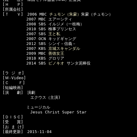
[Ｈ　　Ｐ]　

[所属会社]　

[Ｔ　　Ｖ]　2006 MBC 
チュモン（朱蒙）
朱蒙（チュモン）

　　　　　　2007 MBC エアーシティ

　　　　　　2008 SBS イルジメ（一枝梅）

　　　　　　2010 SBS 検事プリンセス

　　　　　　2007 SBS 
王と私
　　　　　　2007 OCN キッドギャング

　　　　　　2012 SBS シンイ－信義－

　　　　　　2007 KBS 
京城スキャンダル
　　　　　　2009 MBC 
善徳女王
　　　　　　2010 KBS グロリア

　　　　　　2014 SBS 
ピノキオ
 サンタ泥棒役

[ラ ジ オ]　

[Ｍ-Video]　

[Ｃ    Ｆ]　

[短編映画]　

[演　　劇]　演劇

　　　　　　　エクウス（主演)

　　　　　　ミュージカル

　　　　　　　Jesus Christ Super Star

[ＤＩＳＣ]　

[受　　賞]　

[お ま け]　
