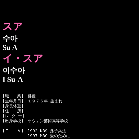
スア
수아
Su A
イ・スア
이수아
I Su-A
[職　　業]　俳優

[生年月日]　１９７６年 生まれ

[身長体重]　

[住　　所]　

[レ タ ー]　

[出身学校]　ケウォン芸術高等学校

[Ｔ　　Ｖ]　1992 KBS 孫子兵法

  　　　　　1997 MBC 愛のために
