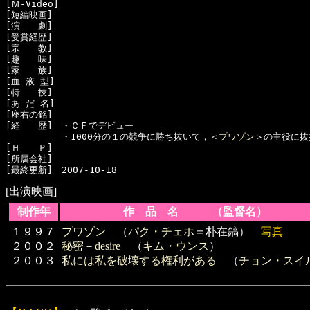
[Ｍ-Video]　

[短編映画]　

[演　　劇]　

[受賞経歴]　

[宗　　教]　

[趣　　味]　

[家　　族]　

[血 液 型]　

[特　　技]　

[あ だ 名]　

[座右の銘]　

[経　　歴]　・ＣＦでデビュー

  　　　　　・1000分の１の競争に勝ち抜いて，＜
プワゾン
＞の主役に抜
[Ｈ　　Ｐ]

[所属会社]　

[出演映画]
制作年
作 品 名 （監督名）
１９９７
プワゾン
（
パク・チェホ
＝朴在鎬）
写真
２００２
秘密－desire
（
キム・ウンス
）
２００３
私には私を破壊する権利がある
（
チョン・スイ