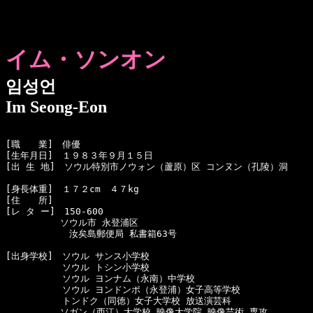
イム・ソンオン
임성언
Im Seong-Eon
[職　　業]　俳優

[生年月日]　１９８３年９月１５日 

[出 生 地]　ソウル特別市ノウォン（蘆原）区 コンヌン（孔陵）洞

[身長体重]　１７２cm　４７kg

[住　　所]　

[レ タ ー]　150-600 

　　　　　　ソウル市 永登浦区 

　　　　　　　汝矣島郵便局 私書箱63号

[出身学校]　ソウル サンス小学校

  　　　　　ソウル トシン小学校

  　　　　　ソウル ヨンナム（永南）中学校

  　　　　　ソウル ヨンドンポ（永登浦）女子高等学校

  　　　　　トンドク（同徳）女子大学校 放送演芸科

　　　　　　ソガン（西江）大学校 映像大学院 映像芸術 専攻
