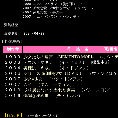
　　　　　　2006 エスジン＆ラン ＜胸が痛くて＞

　　　　　　2007 殆死悲愛 ＜女性なので..そうです。＞

　　　　　　2007 殆死悲愛 ＜手の平＞

　　　　　　2007 
キム・ドンワン
 ＜ハンカチ＞

[受賞経歴]　

[出演映画]
制作年
作 品 名 （監督名
１９９９
少女たちの遺言 -MEMENTO MORI-
（
キム・
２００３
デウス・マキナ （イ・ヒョナ） [撮影中断]
２００４
奥様は１６歳。
（
オ・ドグァン
）
２００６
シリーズ 多細胞少女（ＤＶＤ）
（ウ・ソノほか
２００７
少女×少女
（
パク・トンフン
）
２００７
ムイ
（
キム・テギョン
）
２０１０
取り戻せない 失われた真実
（
パク・スヨン
）
２０１６
恍惚な秘め事
（
チ・ギルン
）
【BACK】
（一覧ページへ）