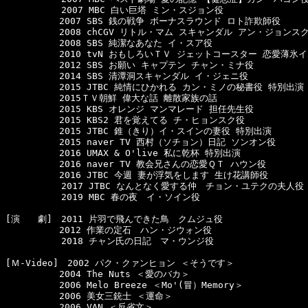
  　　　　　2007 MBC 白い巨塔 ミン・スジョン役 

　　　　　　2007 SBS 銭の戦争 ボーナスラウンド ロト詐欺師役

　　　　　　2008 chCGV リトル・マム スキャンダル アン・ジョンスク
　　　　　　2008 SBS 純潔なあなた イ・スア役

　　　　　　2010 tvN おもしろいＴＶ ジェットコースター 恋愛薄氷イ
　　　　　　2012 SBS お願い キャプテン チャン・ミナ役

　　　　　　2014 SBS 清潭洞スキャンダル イ・ジェニ役

　　　　　　2015 JTBC 純情にひかれる カン・ミノの秘書役 特別出演

　　　　　　2015ＴＶ朝鮮 偉大な話 離散家族の話

　　　　　　2015 KBS オレンジ マンマレード 担任先生役

　　　　　　2015 KBS2 君を覚えてる チ・ヒョンスク役

　　　　　　2015 JTBC 錐（きり）イ・スインの妻役 特別出演

　　　　　　2015 naver TV 西村（ソチョン）日記 ソンオン役

　　　　　　2016 UMAX & O'live 私に乾杯 特別出演

　　　　　　2016 naver TV 教会兄さんの恋愛ＱＴ ハウン役

　　　　　　2016 JTBC 今週 妻が浮気をします 生け花講師役

  　　　　　2017 JTBC なんとなく愛する仲　チョン・ユテクの夫人役

  　　　　　2019 MBC 春の夜　イ・ソイン役

[演　　劇]　2011 片羽で飛んできた鳥　クムジュ役

　　　　　　2012 作業の定石　ハン・ジウォン役

  　　　　　2018 チャン氏の日記　マ・ウンジ役

[Ｍ-Video]　2002 パク・クァンヒョン ＜そうです＞

　　　　　　2004 The Nuts ＜愛のバカ＞

　　　　　　2006 Melo Breeze ＜Mo'(冒）Memory＞

　　　　　　2006 美女三銃士 ＜運命＞

　　　　　　2006 VAN ＜反省文＞
