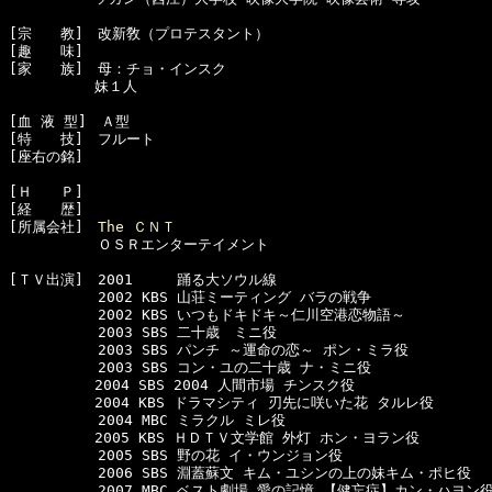
[宗　　教]　改新敎（プロテスタント）

[趣　　味]　

[家　　族]　母：チョ・インスク

　　　　　　妹１人

[血 液 型]　Ａ型

[特　　技]　フルート

[座右の銘]　

[Ｈ　　Ｐ]　

[経　　歴]　

[所属会社]　
The ＣＮＴ
  　　　　　ＯＳＲエンターテイメント

[ＴＶ出演]　2001     踊る大ソウル線

  　　　　　2002 KBS 山荘ミーティング バラの戦争

  　　　　　2002 KBS いつもドキドキ～仁川空港恋物語～ 

  　　　　　2003 SBS 二十歳　ミニ役

  　　　　　2003 SBS パンチ ～運命の恋～ ポン・ミラ役 

  　　　　　2003 SBS コン・ユの二十歳 ナ・ミニ役

　　　　　　2004 SBS 2004 人間市場 チンスク役

　　　　　　2004 KBS ドラマシティ 刃先に咲いた花 タルレ役

  　　　　　2004 MBC ミラクル ミレ役

　　　　　　2005 KBS ＨＤＴＶ文学館 外灯 ホン・ヨラン役

  　　　　　2005 SBS 野の花 イ・ウンジョン役

  　　　　　2006 SBS 淵蓋蘇文 キム・ユシンの上の妹キム・ポヒ役

  　　　　　2007 MBC ベスト劇場 愛の記憶 【健忘症】カン・ハヨン役 