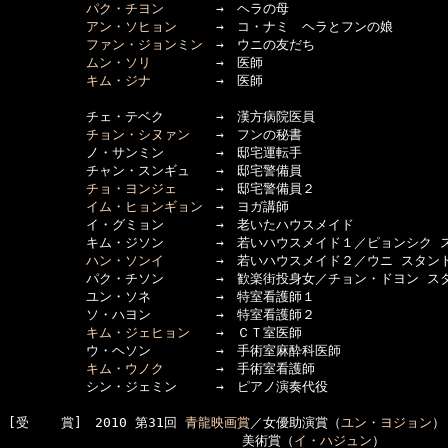
パク・チヨン
　　　　→　ヘラの母

アン・ソヒョン
　　　→　コ・ナミ　ヘラとフンの娘

ファン・ジョンミン
　→　ウニの友だち

ムン・ソリ
　　　　　→　医師

キム・ジナ
　　　　　→　医師

　　　　　　チェ・テベク　　　　→　漢方病院医員

チョン・シヌァン
　　→　フンの秘書

　　　　　　ノ・サンミン　　　　→　邸宅運転手

　　　　　　チャン・スンギュ　　→　邸宅警備員

チョ・ヨンジェ
　　　→　邸宅警備員２

イム・ヒョンギョン
　→　ヨガ講師

　　　　　　イ・グミョン　　　　→　老いたハウスメイド

　　　　　　キム・ジソン　　　　→　若いハウスメイド１／ピョンシク ス
ハン・ソンイ
　　　　→　若いハウスメイド２／ウニ スタント
　　　　　　パク・チソン　　　　→　歓楽街投身女／チョン・ドヨン スタ
　　　　　　ユン・ソネ　　　　　→　特室看護師１

　　　　　　ソ・ハヨン　　　　　→　特室看護師２

キム・ジェヒョン
　　→　ＣＴ室医師

　　　　　　ウ・ヘソン　　　　　→　手術室麻酔科医師

キム・ウノク
　　　　→　手術室看護師

　　　　　　シン・ジェミン　　　→　ピアノ演奏代役

[受    賞]　2010 第31回 
青龍映画賞
／女優助演賞（
ユン・ヨジョン
）

　　　　　　　　　　　　　　　　　　美術賞（
イ・ハジュン
）
