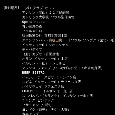
[撮影場所]　（株）クラブ オルレ

　　　　　　アンサン（安山）２１世紀病院

　　　　　　カトリック大学校 ソウル聖母病院

　　　　　　Opera House

　　　　　　青い智恵の森

　　　　　　ソウルメトロ

　　　　　　韓国鉄道公社 首都圏東部本部

スヨンサンバン（壽硯山房）
　[ソウル ソンブク（城北）洞]

　　　　　　イルサン（一山）ソホコシテル

　　　　　　チャバデイブ

　　　　　　（財）カプサン公園墓地

　　　　　　オラン イルサン（一山）本店

　　　　　　イルサン（一山）トンカルビ

　　　　　　マッソロ フェチプ（いいかげんに切って出す刺身店）

　　　　　　BEER BISTRO

　　　　　　イムシル チーズピザ チャンハン店

　　　　　　ユガネ イルサン（一山）ラフェスタ店

　　　　　　バイザウェイ ラフェスタ店

　　　　　　LUXEMBURG イルサン（一山）店

　　　　　　ス ノレバン（カラオケ） イルサン（一山）店

　　　　　　チャンス ピンデトク

　　　　　　ソサニャン（牛狩り）

　　　　　　ヨンドク（盈徳） テゲ（大蟹）

　　　　　　青春クラブ
