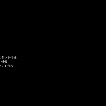
タント俳優

俳優

ント代役
