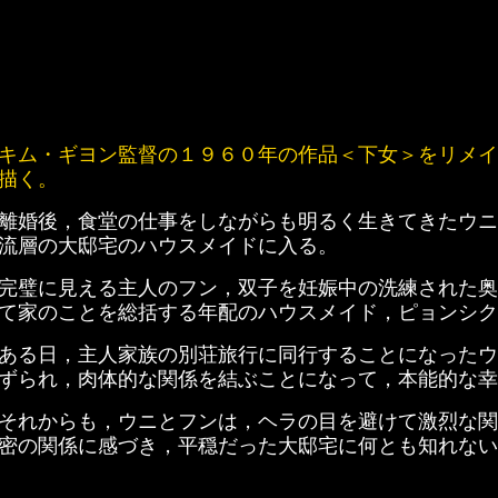
キム・ギヨン監督の１９６０年の作品＜下女＞をリメイ
描く。
離婚後，食堂の仕事をしながらも明るく生きてきたウニ
流層の大邸宅のハウスメイドに入る。
完璧に見える主人のフン，双子を妊娠中の洗練された奥
て家のことを総括する年配のハウスメイド，ピョンシク
ある日，主人家族の別荘旅行に同行することになったウ
ずられ，肉体的な関係を結ぶことになって，本能的な幸
それからも，ウニとフンは，ヘラの目を避けて激烈な関
密の関係に感づき，平穏だった大邸宅に何とも知れない