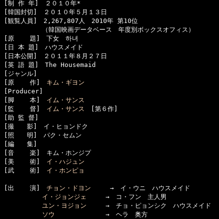
[制 作 年]　２０１０年*

[韓国封切]　２０１０年５月１３日

[観覧人員]　2,267,807人　2010年 第10位

　　　　　　（韓国映画データベース　年度別ボックスオフィス）

[原    題]　下女　하녀

[日 本 題]　ハウスメイド

[日本公開]　２０１１年８月２７日

[英 語 題]　The Housemaid

[ジャンル]　

[原    作]　
キム・ギヨン
[Producer]　

[脚    本]　
イム・サンス
[監    督]　
イム・サンス
　[第６作]

[助 監 督]　

[撮　　影]　イ・ヒョンドク

[照　　明]　パク・セムン

[編　　集]　

[音    楽]　キム・ホンジプ

[美    術]　
イ・ハジュン
[武    術]　
イ・ホンピョ
[出    演]　
チョン・ドヨン
　　　→　イ・ウニ　ハウスメイド

イ・ジョンジェ
　　　→　コ・フン　主人男

ユン・ヨジョン
　　　→　チョ・ピョンシク　ハウスメイド

ソウ
　　　　　　　　→　ヘラ　奥方
