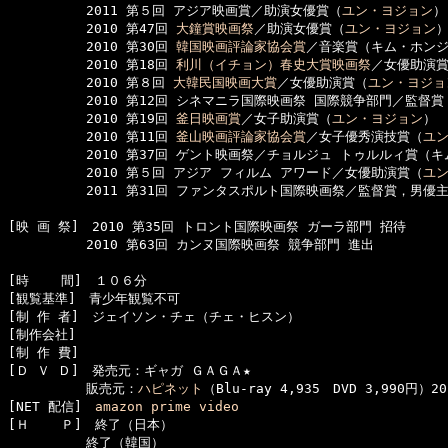
　　　　　　2011 第５回 アジア映画賞／助演女優賞（
ユン・ヨジョン
）

　　　　　　2010 第47回 
大鐘賞映画祭
／助演女優賞（
ユン・ヨジョン
）
　　　　　　2010 第30回 
韓国映画評論家協会賞
／音楽賞（キム・ホンジ
　　　　　　2010 第18回 
利川（イチョン）春史大賞映画祭
／女優助演
　　　　　　2010 第８回 
大韓民国映画大賞
／女優助演賞（
ユン・ヨジョ
　　　　　　2010 第12回 シネマニラ国際映画祭 国際競争部門／監督
　　　　　　2010 第19回 
釜日映画賞
／女子助演賞（
ユン・ヨジョン
）

　　　　　　2010 第11回 
釜山映画評論家協会賞
／女子優秀演技賞（
ユ
　　　　　　2010 第37回 ゲント映画祭／チョルジュ トゥルルィ賞（キ
　　　　　　2010 第５回 アジア フィルム アワード／女優助演賞（
ユ
　　　　　　2011 第31回 ファンタスポルト国際映画祭／監督賞，男優
[映 画 祭]　2010 第35回 トロント国際映画祭 ガーラ部門 招待

　　　　　　2010 第63回 カンヌ国際映画祭 競争部門 進出

[時    間]　１０６分

[観覧基準]　青少年観覧不可　

[制 作 者]　ジェイソン・チェ（チェ・ヒスン）

[制作会社]　

[制 作 費]　

[Ｄ Ｖ Ｄ]　発売元：ギャガ ＧＡＧＡ★

　　　　　　販売元：
ハピネット
（Blu-ray 4,935　DVD 3,990円）20
[NET 配信]　
amazon prime video
[Ｈ    Ｐ]　終了（日本）

　　　　　　終了（韓国）
