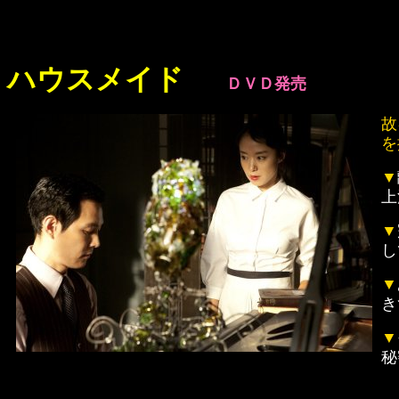
ハウスメイド
ＤＶＤ発売
故
を
▼
上
▼
し
▼
き
▼
秘