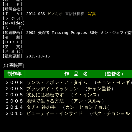
[Ｈ　　Ｐ]　

[所属会社]　

[Ｔ　　Ｖ]　2014 SBS 
ピノキオ
 書店社長役　
写真
[ラ ジ オ]　

[Ｍ-Video]　

[Ｃ    Ｆ]　

[短編映画]　2005 失踪者 Missing Peoples 38分 ミン・ジェフィ監
[演　　劇]　

[ＤＩＳＣ]　

[受　　賞]　

[お ま け]　

[出演映画]
制作年
作 品 名 （監督名）
２００８
ワンス・アポン・ア・タイム
（
チョン・ヨンギ
２００８
ブラッディ・ミッション
（
チャン監督
）
２００８
彼女には秘密です
（
イ・インス
）
２００８
地球で生きる方法
（
アン・スルギ
）
２０１４
タチャ 神の手
（
カン・ヒョンチョル
）
２０１５
ビューティー・インサイド
（
ペク・チョンヨル