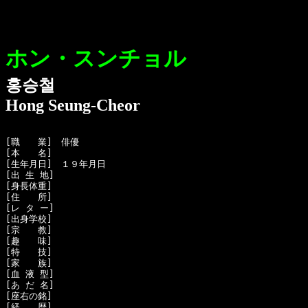
ホン・スンチョル
홍승철
Hong Seung-Cheor
[職　　業]　俳優

[本　　名]　

[生年月日]　１９年月日

[出 生 地]　

[身長体重]　

[住　　所]　

[レ タ ー]　

[出身学校]　

[宗　　教]　

[趣　　味]　

[特　　技]　

[家　　族]　

[血 液 型]　

[あ だ 名]　

[座右の銘]　

[経　　歴]　
