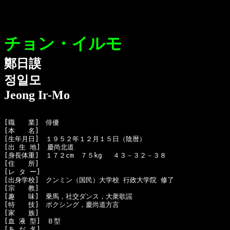
チョン・イルモ
鄭日謨
정일모
Jeong Ir-Mo
[職　　業]　俳優

[本　　名]　

[生年月日]　１９５２年１２月１５日（陰暦）

[出 生 地]　慶尚北道

[身長体重]　１７２cm　７５kg 　４３－３２－３８

[住　　所]　

[レ タ ー]　

[出身学校]　クンミン（国民）大学校 行政大学院 修了

[宗　　教]　

[趣　　味]　乗馬，社交ダンス，大衆歌謡

[特　　技]　ボクシング，慶尚道方言

[家　　族]　

[血 液 型]　Ｂ型

[あ だ 名]　
