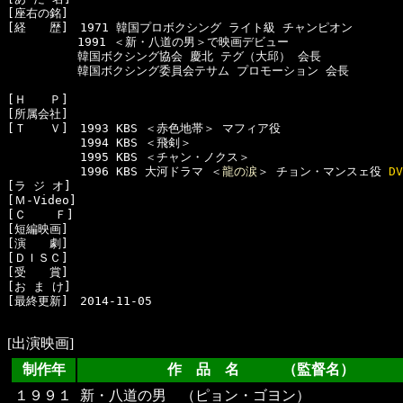
[座右の銘]　

[経　　歴]　1971 韓国プロボクシング ライト級 チャンピオン

　　　　　　1991 ＜新・八道の男＞で映画デビュー

　　　　　　韓国ボクシング協会 慶北 テグ（大邱） 会長

　　　　　　韓国ボクシング委員会テサム プロモーション 会長

[Ｈ　　Ｐ]　

[所属会社]　

[Ｔ　　Ｖ]　1993 KBS ＜赤色地帯＞ マフィア役

  　　　　　1994 KBS ＜飛剣＞

  　　　　　1995 KBS ＜チャン・ノクス＞

  　　　　　1996 KBS 大河ドラマ ＜
龍の涙
＞ チョン・マンスェ役 
D
[ラ ジ オ]　

[Ｍ-Video]　

[Ｃ    Ｆ]　

[短編映画]　

[演　　劇]　

[ＤＩＳＣ]　

[受　　賞]　

[お ま け]　

[最終更新]　2014-11-05

[出演映画]
制作年
作 品 名 （監督名）
１９９１
新・八道の男 （ピョン・ゴヨン）