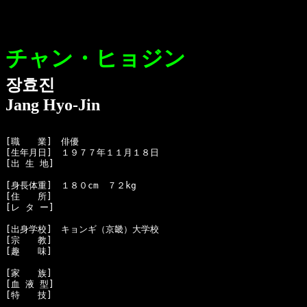
チャン・ヒョジン
장효진
Jang Hyo-Jin
[職　　業]　俳優

[生年月日]　１９７７年１１月１８日 

[出 生 地]　

[身長体重]　１８０cm　７２kg

[住　　所]　

[レ タ ー]　

[出身学校]　キョンギ（京畿）大学校

[宗　　教]　

[趣　　味]　

[家　　族]　

[血 液 型]　

[特　　技]　
