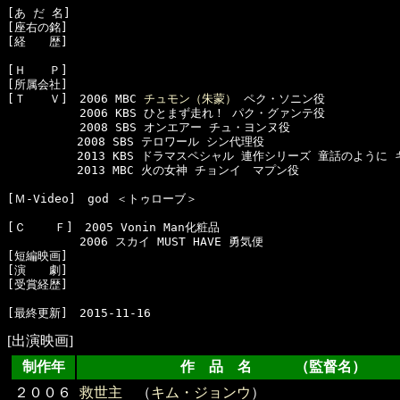
[あ だ 名]　

[座右の銘]　

[経　　歴]　

[Ｈ　　Ｐ]

[所属会社]　

[Ｔ　　Ｖ]　2006 MBC 
チュモン（朱蒙）
 ペク・ソニン役

  　　　　　2006 KBS ひとまず走れ！ パク・グァンテ役

  　　　　　2008 SBS オンエアー チュ・ヨンヌ役 

　　　　　　2008 SBS テロワール シン代理役

　　　　　　2013 KBS ドラマスペシャル 連作シリーズ 童話のように 
　　　　　　2013 MBC 火の女神 チョンイ　マプン役

[Ｍ-Video]　god ＜トゥローブ＞

[Ｃ    Ｆ]　2005 Vonin Man化粧品

  　　　　　2006 スカイ MUST HAVE 勇気便

[短編映画]　

[演　　劇]　

[受賞経歴]　

[出演映画]
制作年
作 品 名 （監督名）
２００６
救世主
（
キム・ジョンウ
）