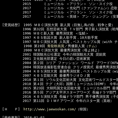
　　　　　　2015　　　 ミュージカル ＜アリラン＞ ソン・スイク役

　　　　　　2017　　　 ミュージカル ＜光化門（クァンファムン）恋歌
　　　　　　2017　　　 ミュージカル ＜アリラン＞ ソン・スイク役

　　　　　　2017　　　 ミュージカル ＜英雄＞ アン・ジュングン（安重
[受賞経歴]　1995 ＭＢＣ演技大賞 新人賞（目無し鳥の歌，戦争と愛）

　　　　　　1996 第32回 百想芸術大賞 ＴＶ部門 男子新人演技賞（戦争
　　　　　　1996 ＭＢＣ新人賞 優秀演技賞 ＜塩鯖＞

　　　　　　1997 ＫＢＳ歌謡大賞 新人歌手賞，10大歌手賞

　　　　　　1997 ＭＢＣ演技大賞 人気賞，ベストカップル賞（with 
 　　　　 　1998 第19回 
青龍映画賞
／男優新人賞（
チム
）　

  　　　　　2000 ＭＢＣ演技大賞 最優秀演技賞（母よ姉よ）

　　　　　　2001 韓国観光公社選定 今年の韓国観光大賞 奨励賞

　　　　　　2001 文化観光部選定 今日の若い芸術家賞

　　　　　　2004 第２回 コリア ファッション ワールド アワード(KF
　　　　　　2004 韓国放送撮影監督連合会 クリメ授賞式 最優秀男演技
　　　　　　2004 ＫＢＳ演技大賞 最優秀演技賞，ベストカップル賞（wi
　　　　　　2007 ＫＢＳ芸能大賞 最優秀ラジオＤＪ賞

　　　　　　2010 第１回 ソウル文化芸術大賞 文化芸術ワールドスター部
　　　　　　2010 第４回 テグ（大邱）国際ミュージカル(DIMF） 今
　　　　　　2015 第23回 大韓民国文化芸能大賞 ミュージカル部門 最優
　　　　　　2016 第５回 アジア太平洋スターアワーズ 長編ドラマ部門
　　　　　　2016 ＫＢＳ演技大賞 長編ドラマ部門 男子優秀演技賞（子供
　　　　　　2017 第11回 ＤＩＭＦアワーズ 今年のスター賞（英雄）

[Ｈ　　Ｐ]　
http://www.jaewookan.com/
（韓国）

[最終更新]　2018-01-02
