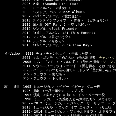
　　　　　　2005 ５集 ＜Sounds Like You＞ 

　　　　　　2008 ミニアルバム ＜彼女に＞ 

　　　　　　2008 ベストアルバム ＜Best Album＞ 

　　　　　　2009 2ndミニアルバム ＜愛に住む＞ 

　　　　　　2010 ティンティンファイブ  ＜青春＞ （ピチョリン)

　　　　　　2012 光と影 OST Part 5 ＜空よお願い＞ 

　　　　　　2012 シングル ＜Best Friend＞ 

　　　　　　2012 3rdミニアルバム ＜At This Moment＞ 

　　　　　　2012 シングル ＜君という空＞ 

　　　　　　2014 シングル ＜今さら＞ 

　　　　　　2015 4thミニアルバム ＜One Fine Day＞

[Ｍ-Video]　2000 チョ・チャンヒョク ＜中毒した愛＞

　　　　　　2001 キム・ゴンモ ＜ごめんね＞（他の出演者：
チャン・ジ
  　　　　　2005 キム・ゴンモ ＜ソウルの月＞（他の出演者：
ソ・ジ
　　　　　　2011 ソウルスター，ウォンテッド ＜愛を切ることはできな
  　　　　　イム・ハヨン ＜いつも君の側で＞（ドラマ「星に願いを」の
  　　　　　アン・ジェウク ＜友だち＞

  　　　　　アン・ジェウク ＜トゥルル＞

[演　　劇]　1995 ミュージカル ＜ベビー ベビー＞ ダニー役

　　　　　　1996 演劇 ＜一坪半革命＞ ニップル役

 　　　　 　1997 演劇 ＜蝶々ように自由に＞ ドン・ベーカー役

 　　　　 　1998 ミュージカル ＜お嬢さんと与太者たち＞ スカイ役

　　　　　　2009～2012 ミュージカル ＜ジャック・ザ・リッパー＞ ダ
　　　　　　2010 ミュージカル ＜ロック オブ エイジ＞ トゥリュ役

　　　　　　2012～2014 ミュージカル ＜皇太子ルドルフ＞ ルドルフ役

　　　　　　2014～2015 ミュージカル ＜太陽王＞ ルイ14世役
