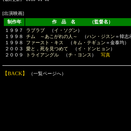
[出演映画]
制作年
作 品 名 （監督名）
１９９７
ラブラブ
（
イ・ソグン
）
１９９８
チム ～あこがれの人～
（
ハン・ジスン
＝韓志
１９９８
ファースト・キス
（
キム・テギュン
＝金泰均）
２００３
愛と，死を見つめて
（
イ・ドンヒョン
）
２００９
トライアングル
（
チ・ヨンス
）
写真
【BACK】
（一覧ページへ）