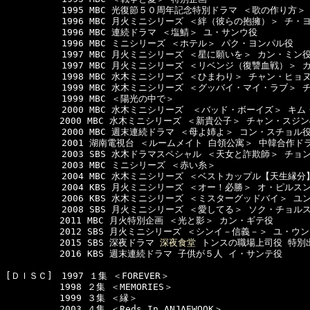
 　　　　 　1995 MBC 光復節５０周年記念特別ドラマ ＜歌の作り方＞ 
 　　　　 　1996 MBC 月火ミニシリーズ ＜絆（彼らの抱擁）＞ チ・ヨ
 　　　　 　1996 MBC 連続ドラマ ＜塩鯖＞ ユ・サンウ役

 　　　　 　1996 MBC ミニシリーズ ＜ホテル＞ パク・ヨンパル役

 　　　　 　1997 MBC 月火ミニシリーズ ＜星に願いを＞ カン・ミン役 
 　　　　 　1997 MBC 月火ミニシリーズ ＜リベンジ（復讐血戦）＞ カ
 　　　　 　1998 MBC 水木ミニシリーズ ＜ひまわり＞ チャン・ヒョヌ
 　　　　 　1999 MBC 水木ミニシリーズ ＜グッバイ・マイ・ラブ＞ チ
 　　　　 　1999 MBC ＜陽光の中で＞  

  　　　　　2000 MBC 水木ミニシリーズ　＜バッド・ボーイズ＞ キム
　　　　　　2000 MBC 水木ミニシリーズ ＜新貴公子＞ チャン・スジ
 　　　　 　2000 MBC 週末連続ドラマ ＜母よ姉よ＞ コン・スチョル役 
 　　　　 　2001 湖南電視台 ＜ルームメイト 白領公寓＞ 中韓合作ドラ
 　　　　 　2003 SBS 水木ドラマスペシャル ＜天女と詐欺師＞ チョン
 　　　　 　2003 MBC ミニシリーズ ＜赤い糸＞ 

  　　　　　2004 MBC 水木ミニシリーズ ＜ベストカップル【天生縁分
  　　　　　2004 KBS 月火ミニシリーズ ＜オー！必勝＞ オ・ピルスン
  　　　　　2006 KBS 水木ミニシリーズ ＜ミスターグッドバイ＞ ユン
 　　　　 　2008 SBS 月火ミニシリーズ ＜愛してる＞ ソク・チョルス
　　　　　　2011 MBC 月火特別企画 ＜光と影＞ カン・ギテ役

　　　　　　2012 SBS 月火ミニシリーズ ＜シンイ－信義－＞ ユ・ウン
　　　　　　2015 SBS 深夜ドラマ 
深夜食堂
 トンスの職場上司役 特別出
　　　　　　2016 KBS 週末連続ドラマ 子供が５人 イ・サンテ役

[ＤＩＳＣ]　1997 １集 ＜FOREVER＞ 

　　　　　　1998 ２集 ＜MEMORIES＞ 

　　　　　　1999 ３集 ＜縁＞ 

　　　　　　2003 ４集 ＜Reds In ANJAEWOOK＞ 
