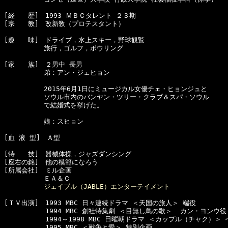
[経　　歴]　1993 ＭＢＣタレント ２３期

[宗　　教]　改新敎（プロテスタント）

[趣　　味]　ドライブ，水上スキー，野球観覧

　　　　　　旅行，ゴルフ，ボウリング

[家　　族]　２男中 長男

　　　　　　弟：アン・ジェヒョン

　　　　　　2015年6月1日にミュージカル女優チェ・ヒョンジュと

　　　　　　ソウル市内のバンヤン・ツリー・クラブ＆スパ・ソウル

　　　　　　で結婚式を挙げた。

　　　　　　娘：スヒョン

[血 液 型]　Ａ型

[特　　技]　器械体操，ジャズダンシング

[座右の銘]　他の模範になろう

[所属会社]　ミル企画

　　　　　　ＥＡ＆Ｃ

ジェイブル（JABLE）エンターテイメント
[ＴＶ出演]　1993 MBC 日々連続ドラマ ＜天国の旅人＞ 端役

  　　　　　1994 MBC 創社特集劇 ＜目無し鳥の歌＞  カン・ヨンウ役 
 　　　　 　1994～1998 MBC 日曜朝ドラマ ＜カップル（チャク）＞ 
 　　　　 　1995 MBC ＜戦争と愛＞ 特別企画
