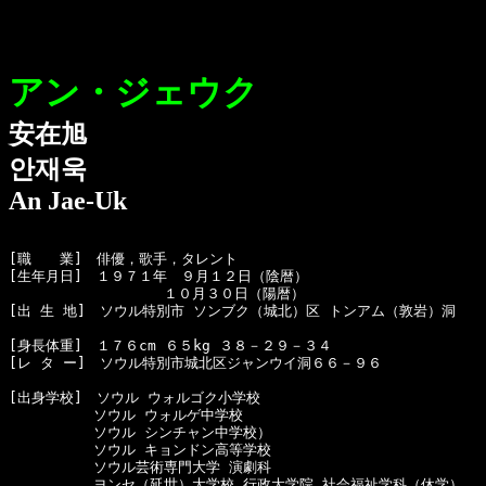
アン・ジェウク
安在旭
안재욱
An Jae-Uk
[職　　業]　俳優，歌手，タレント

[生年月日]　１９７１年　９月１２日（陰暦）

　　　　　　　　　　　１０月３０日（陽暦）

[出 生 地]　ソウル特別市 ソンブク（城北）区 トンアム（敦岩）洞

[身長体重]　１７６cm ６５kg ３８－２９－３４ 　 

[レ タ ー]　ソウル特別市城北区ジャンウイ洞６６－９６

[出身学校]　ソウル ウォルゴク小学校

　　　　　　ソウル ウォルゲ中学校

　　　　　　ソウル シンチャン中学校）

　　　　　　ソウル キョンドン高等学校

　　　　　　ソウル芸術専門大学 演劇科

　　　　　　ヨンセ（延世）大学校 行政大学院 社会福祉学科（休学）
