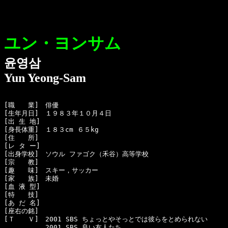
ユン・ヨンサム
윤영삼
Yun Yeong-Sam
[職　　業]　俳優

[生年月日]　１９８３年１０月４日 

[出 生 地]　

[身長体重]　１８３cm ６５kg 

[住　　所]　

[レ タ ー]　

[出身学校]　ソウル ファゴク（禾谷）高等学校

[宗　　教]　

[趣　　味]　スキー，サッカー

[家　　族]　未婚

[血 液 型]　

[特　　技]　

[あ だ 名]　

[座右の銘]　

[Ｔ　　Ｖ]　2001 SBS ちょっとやそっとでは彼らをとめられない

  　　　　　2001 SBS 良い友人たち
