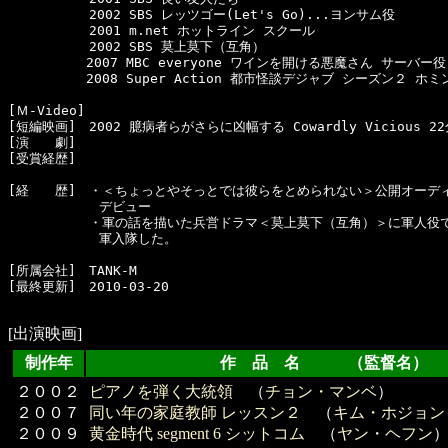
  　　　　　2002 SBS レッツゴー(Let's Go)...ヨンサム役

  　　　　　2001 m.net ホットライン スクール

  　　　　　2002 SBS 莫上莫下（互角）

　　　　　　2007 MBC everyone ワインを開ける悪魔さん サーバー役

　　　　　　2008 Super Action 都市怪談デジャブ シーズン２ ホミン
[Ｍ-Video]　

[短編映画]　2002 臆病者らがさらに凶幅する Cowardly Vicious 22
[演　　劇]　

[受賞経歴]　

[経　　歴]　・＜ちょっとやそっとでは彼らをとめられない＞公開オーディ
　　　　　　　デビュー

  　　　　　・軍の話を描いた兵営ドラマ＜莫上莫下（互角）＞に軍人役で
　　　　　　　軍入隊した。

[所属会社]　TANK-M

[最終更新]　2010-03-20

[出演映画]
制作年
作 品 名 （監督名）
２００２
ピアノを弾く大統領
（
チョン・マンベ
）
２００７
同い年の家庭教師 レッスン２
（
キム・ホジョン
２００９
黄金時代 segment 6 シットコム
（
ヤン・ヘフン