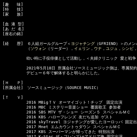
[趣　　味]　

[特　　技]　

[家　　族]　

[血 液 型]　

[あ だ 名]　

[座右の銘]　

[経　　歴]　６人組ガールグループ＜
ヨジャチング
（GFRIEND）＞のメン
　　　　　　（
ソウォン
（リーダー），
イェリン
，
ウナ
，
ユジュ
，
シンビ
　　　　　　幼い時に子役俳優として活動し，＜夫婦クリニック 愛と戦争
　　　　　　2021年5月18日 所属会社ソースミュージック側は、専属契約
　　　　　　デビュー６年で解体すると明らかにした。

[Ｈ　　Ｐ]　

[所属会社]　ソースミュージック（SOURCE MUSIC）

[Ｔ　　Ｖ]　

　　　　　　2016 MBigＴＶ オーマイゴット！チップ　固定出演

　　　　　　2016 MBC ミステリー音楽ショー 覆面歌王 参加者

　　　　　　2016 SBS MTV ザ・ショー シーズン５ スペシャルＭＣ

　　　　　　2016 KBS ハローフレンズ 友だち追加 ゲスト

　　　　　　2016 skyTravel ヨジャチングが愛したヨーロッパ 固定出
　　　　　　2017 Mnet エムカウントゥダウン スペシャルＭＣ

　　　　　　2017 KBS スーパーマンが帰ってきた 特別出演

　　　　　　2017 K-Star ザ・フレンズinアドリア海 固定出演
