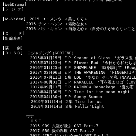
[WebDrama]　

[ラ ジ オ]　

[Ｍ-Video]　2015 ユ・スンウ ＜美しくて＞

　　　　　　2016 チン・ヘソン ＜素敵な女＞

　　　　　　2016 パク・キョン ＜自激之心＞（自分の力が至らないこと
[Ｃ    Ｆ]　

[短編映画]　

[演　　劇]　

[ＤＩＳＣ]　ヨジャチング（GFRIEND）

　　　　　　　2015年01月15日 ＥＰ Season of Glass　'ガラス玉（
　　　　　　　2015年07月23日 ＥＰ Flower Bud　'今日から私たちは (M
　　　　　　　2016年01月25日 ＥＰ SNOWFLAKE　'時を駆けて (Roug
　　　　　　　2017年03月06日 ＥＰ THE AWAKENING　'FINGERTIP'
　　　　　　　2016年07月11日 １集 LOL　'あなた そして私（NAVILLE
　　　　　　　2017年08月01日 ＥＰ PARALLEL　'耳を澄ませば (LOVE 
　　　　　　　2017年09月13日 ＥＰ RAINBOW Repackage　'夏の雨（S
　　　　　　　2018年04月30日 ＥＰ Time for the moon night

　　　　　　　2018年04月30日 ＥＰ Sunny Summer

  　　　　　　2019年01月14日 ２集 Time for us

  　　　　　　2019年01月14日 ３集 Fallin'Light

　　　　　　ウナ

　　　　　　　ＯＳＴ

　　　　　　　2015 SBS 六龍が飛ぶ OST Part.7

　　　　　　　2017 SBS 愛の温度 OST Part.2

　　　　　　　2017 JTBC ザ・パッケージ OST Part.5
