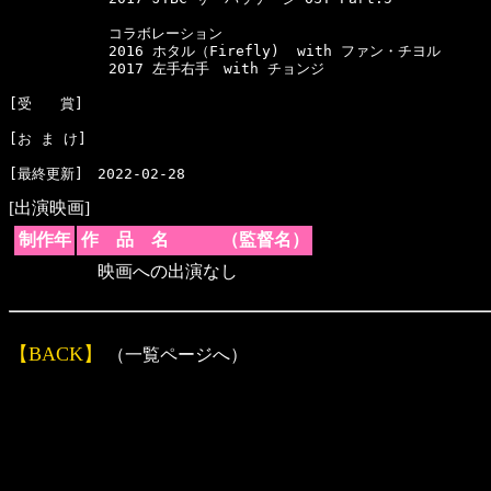
　　　　　　　コラボレーション

　　　　　　　2016 ホタル（Firefly)  with ファン・チヨル

　　　　　　　2017 左手右手　with チョンジ

[受　　賞]　

[お ま け]　

[出演映画]
制作年
作 品 名 （監督名）
映画への出演なし
【BACK】
（一覧ページへ）