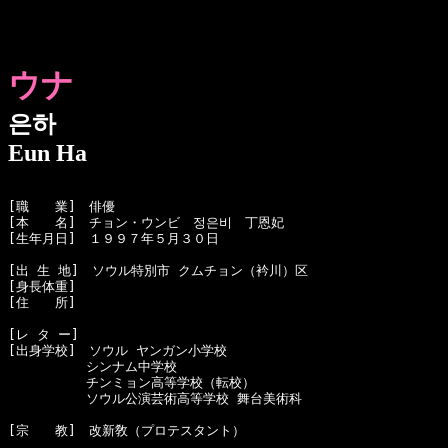
ウナ
은하
Eun Ha
[職　　業]　俳優

[本　　名]　チョン・ウンビ　정은비　丁恩妃

[生年月日]　１９９７年５月３０日

[出 生 地]　ソウル特別市 クムチョン（衿川）区

[身長体重]　

[住　　所]　

[レ タ ー]　

[出身学校]　ソウル ヤンガン小学校

　　　　　　シンナム中学校

　　　　　　チンミョン高等学校（転校）

　　　　　　ソウル公演芸術高等学校 舞台美術科

[宗　　教]　改新敎（プロテスタント）
