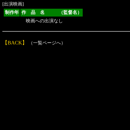
[出演映画]
制作年
作 品 名 （監督名）
映画への出演なし
【BACK】
（一覧ページへ）