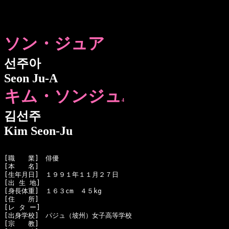
ソン・ジュア
선주아
Seon Ju-A
キム・ソンジュ
4
김선주
Kim Seon-Ju
[職　　業]　俳優

[本　　名]　

[生年月日]　１９９１年１１月２７日 

[出 生 地]　

[身長体重]　１６３cm　４５kg

[住　　所]　

[レ タ ー]　

[出身学校]　パジュ（坡州）女子高等学校

[宗　　教]　
