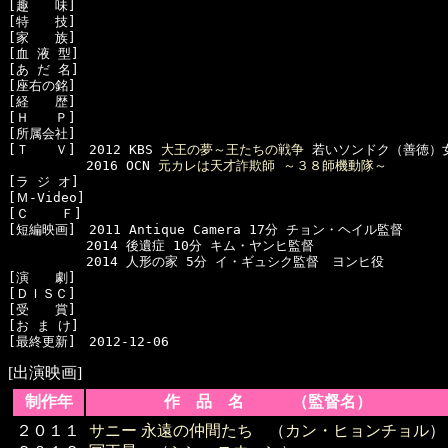
[趣　　味]　

[特　　技]　

[家　　族]　

[血 液 型]　

[あ だ 名]　

[座右の銘]　

[経　　歴]　

[Ｈ　　Ｐ]　

[所属会社]　

[Ｔ　　Ｖ]　2012 KBS 
大王の夢～王たちの戦争
 若いソンドク（善徳）女
　　　　　　2016 OCN 
元カレは天才詐欺師 ～３８師機動隊～
[ラ ジ オ]　

[Ｍ-Video]　

[Ｃ    Ｆ]　

[短編映画]　2011 Antique Camera 17分 チョン・ヘイル監督

　　　　　　2014 後遺症 10分 キム・ヤンヒ監督

　　　　　　2014 人形の家 5分 イ・ギュシク監督　ヨンヒ役

[演　　劇]　

[ＤＩＳＣ]　

[受　　賞]　

[お ま け]　

[出演映画]
制作年
作 品 名 （監督名）
２０１１
サニー 永遠の仲間たち
（
カン・ヒョンチョル
）