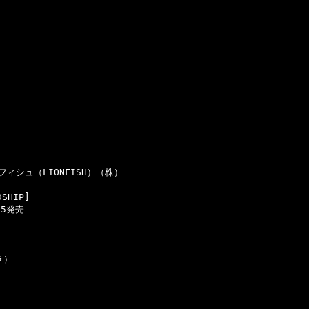
ィシュ（LIONFISH）（株）

HIP]

5発売

）
