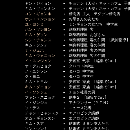
　　　　　　ヤン・ジヒョン　　　→　チョナン（天安）ネットカフェ 子供
　　　　　　キム・ギョンミン　　→　チョナン（天安）ネットカフェ 子供
ユン・ギョンホ
　　　→　精肉店 主人　テグァン精肉店

ホン・ユンジョン
　　→　お母さんの友だち

ユ・ヨンミ
　　　　　→　ミンギョンの友だち　中学生

ハン・ソンヨン
　　　→　刺身料理屋 客

キム・ゲソン
　　　　→　刺身料理屋 おばさん

シン・チャンス
　　　→　刺身料理屋 客の仲間　[武術指導]

　　　　　　キム・ソンテ　　　　→　刺身料理屋 客の仲間

ナ・ジュホ
　　　　　→　刺身料理屋 客の仲間

キム・ウォニョン
　　→　刺身料理屋 客の仲間

イ・スンジュン
　　　→　安置室 刑事　[編集でCut]

　　　　　　オ・グムヒョク　　　→　タバコ 中学生

　　　　　　ノ・ユンソン　　　　→　タバコ 中学生

　　　　　　ク・ヨニ　　　　　　→　タバコ 中学生

　　　　　　キム・ヒヨル　　　　→　安置室 家族　[編集でCut]

キム・グニョン
　　　→　安置室 家族　[編集でCut]

イ・ソンジェ
　　　　→　チョン社長の男

　　　　　　ファン・スニョク　　→　刑事２　[編集でCut]

　　　　　　イ・ジンジュ　　　　→　アナウンサー（ＹＴＮ)

　　　　　　ソ・デス　　　　　　→　ニュース記者

　　　　　　チャン・ヒャンスク　→　エアロビック講師

　　　　　　オム・ギョンスン　　→　エアロビック講師

　　　　　　キム・スア　　　　　→　結婚式 ミヨン友人たち

　　　　　　ソン・ウンミ　　　　→　結婚式 ミヨン友人たち
