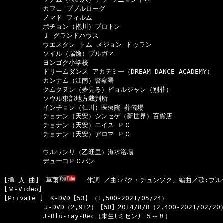
　　　　　　カフェ プブルローグ

　　　　　　ノマド フィルム

　　　　　　ポチョン（抱川）プロトン

　　　　　　Ｊ グランドハウス

　　　　　　ウエスタン トム メジョン ドゥラン

　　　　　　ソイル（瑞逸）プルガマ

　　　　　　ヨンゴク小学校

　　　　　　ドリームダンス アカデミー（DREAM DANCE ACADEMY）

　　　　　　カンナム（江南）警察署

　　　　　　クムクヌン（夢見る）ピョルジャン（別荘）

　　　　　　ソウル東部地方裁判所

　　　　　　インチョン（仁川）医療院 葬儀場

　　　　　　チョナン（天安）シンセゲ（新世界）百貨店

　　　　　　チョナン（天安）エイス ＰＣ

　　　　　　チョナン（天安）アロマ ＰＣ

　　　　　　ウルワンリ（乙旺里）海水浴場

　　　　　　デューコＰＣパン

[挿 入 曲]　草雨
　 作詞 ／曲:パク・チュンソク、編曲／歌:プル
[Ｍ-Video]　

[Private ]　K-DVD【53】（1,500-2021/05/24）

  　　　　　J-DVD（2,912）【58】2014/8/8（2,400-2021/02/20）