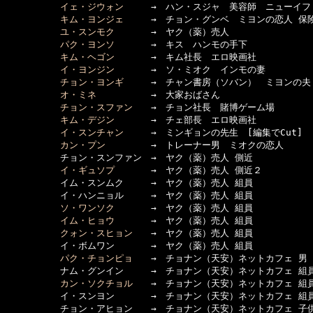
イェ・ジウォン
　　　→　ハン・スジャ　美容師　ニューイフ
キム・ヨンジェ
　　　→　チョン・グンベ　ミヨンの恋人 保険
ユ・スンモク
　　　　→　ヤク（薬）売人

パク・ヨンソ
　　　　→　キス　ハンモの手下

キム・ヘゴン
　　　　→　キム社長　エロ映画社

イ・ヨンジン
　　　　→　ソ・ミオク　インモの妻

チョン・ヨンギ
　　　→　チャン書房（ソバン）　ミヨンの夫

オ・ミネ
　　　　　　→　大家おばさん

チョン・スファン
　　→　チョン社長　賭博ゲーム場

キム・デジン
　　　　→　チェ部長　エロ映画社

イ・スンチャン
　　　→　ミンギョンの先生　[編集でCut]

カン・プン
　　　　　→　トレーナー男　ミオクの恋人

　　　　　　チョン・スンファン　→　ヤク（薬）売人 側近

イ・ギュソプ
　　　　→　ヤク（薬）売人 側近２

　　　　　　イム・スンムク　　　→　ヤク（薬）売人 組員

　　　　　　イ・ハンニョル　　　→　ヤク（薬）売人 組員

ソ・ワンソク
　　　　→　ヤク（薬）売人 組員

イム・ヒョウ
　　　　→　ヤク（薬）売人 組員

クォン・スヒョン
　　→　ヤク（薬）売人 組員

　　　　　　イ・ボムワン　　　　→　ヤク（薬）売人 組員　

パク・チョンピョ
　　→　チョナン（天安）ネットカフェ 男　
　　　　　　ナム・グンイン　　　→　チョナン（天安）ネットカフェ 組員
カン・ソクチョル
　　→　チョナン（天安）ネットカフェ 組員
　　　　　　イ・スンヨン　　　　→　チョナン（天安）ネットカフェ 組員
　　　　　　チョン・アヒョン　　→　チョナン（天安）ネットカフェ 子供