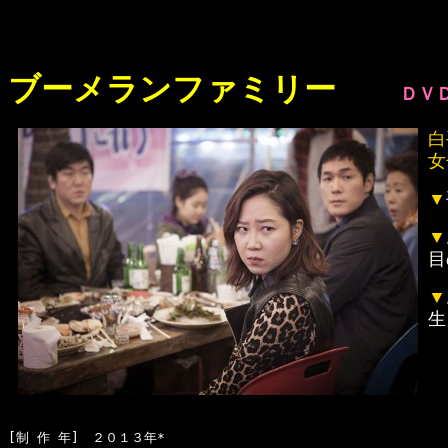
ブーメランファミリー
ＤＶ
白
女
▼
▼
目
▼
生
[制 作 年]　２０１３年*
