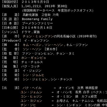
[韓国封切]　２０１３年５月９日

[観覧人員]　1,141,222人　2013年 第30位

　　　　　　（韓国映画データベース　年度別ボックスオフィス）

[原    題]　高齢化家族　고령화 가족

[英 語 題]　Boomerang Family

[日 本 題]　ブーメランファミリー

[日本公開]　２０１４年５月１８日

[ジャンル]　ドラマ，家族

[原    作]　
チョン・ミョングァン
の同名長編小説（2010年発刊）

[Producer]　イ・ギョンファン

[脚    本]　
キム・ヘゴン
，
ソン・ヘソン
，キム・ジファン

[監    督]　
ソン・ヘソン
　[第６作]

[助 監 督]　ファン・ジョンヒョン、チョン・タミ

[撮　　影]　
ホン・ギョンピョ
[照　　明]　チェ・チョルス

[編　　集]　パク・コッチ

[音    楽]　イ・ジェジン

[美    術]　
シン・ジョムヒ
[武    術]　
シン・ジェミョン
，シン・チャンス

[出    演]　
パク・ヘイル
　　　　→　オ・インモ　次男 映画監督

ユン・ジェムン
　　　→　オ・ハンモ　長男 白手（ペクス：プ
コン・ヒョジン
　　　→　オ・ミヨン　娘　カフェ経営

ユン・ヨジョン
　　　→　お母さん　キム・ナムシム　化粧品訪
チン・ジヒ
　　　　　→　シン・ミンギョン　ミヨンの娘 中学