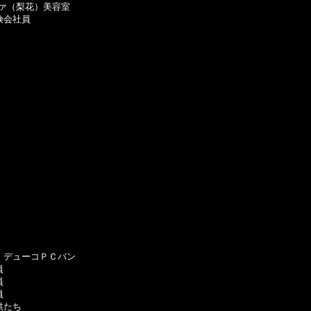
ァ（梨花）美容室

会社員

デューコＰＣバン







たち
