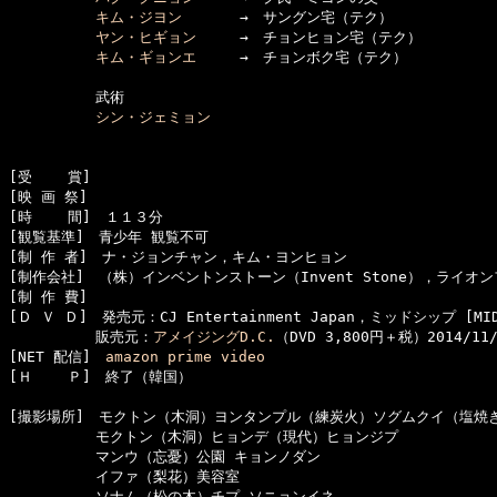
キム・ジヨン
　　　　→　サングン宅（テク）

ヤン・ヒギョン
　　　→　チョンヒョン宅（テク）

キム・ギョンエ
　　　→　チョンボク宅（テク）

　　　　　　武術

シン・ジェミョン
[受    賞]　

[映 画 祭]　

[時    間]　１１３分

[観覧基準]　青少年 観覧不可

[制 作 者]　ナ・ジョンチャン，キム・ヨンヒョン

[制作会社]　（株）インベントンストーン（Invent Stone），ライオンフ
[制 作 費]　

[Ｄ Ｖ Ｄ]　発売元：CJ Entertainment Japan，ミッドシップ [MIDS
　　　　　　販売元：
アメイジングD.C.
（DVD 3,800円＋税）2014/11/
[NET 配信]　
amazon prime video
[Ｈ    Ｐ]　終了（韓国）

[撮影場所]　モクトン（木洞）ヨンタンプル（練炭火）ソグムクイ（塩焼き
　　　　　　モクトン（木洞）ヒョンデ（現代）ヒョンジプ

　　　　　　マンウ（忘憂）公園 キョンノダン

　　　　　　イファ（梨花）美容室

　　　　　　ソナム（松の木）チプ ソニョンイネ
