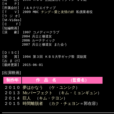
[Ｈ　　Ｐ]　

[所属会社]　Ｊ＆Ａクリエイティブ

[Ｔ　　Ｖ]　2009 MBC 
チング～愛と友情の絆
 私債業者役

[ラ ジ オ]　

[Ｍ-Video]　

[Ｃ    Ｆ]　

[短編映画]　

[演　　劇]　1997 コメディークラブ

　　　　　　2004 兵士と修道女

　　　　　　2006 ルーナティック

　　　　　　2007 兵士と修道女 また会う

[ＤＩＳＣ]　

[受　　賞]　1994 第３回 ＫＢＳ大学ギャグ祭 奨励賞

[お ま け]　

[出演映画]
制作年
作 品 名 （監督名）
２０１０
夢はかなう
（
ケ・ユンシク
）
２０１３
Mr.パーフェクト
（
キム・ミョンギュン
）
２０１４
巨人
（
キム・テヨン
）
２０１５
時間離脱者
（
カク・チェヨン
＝郭在容）