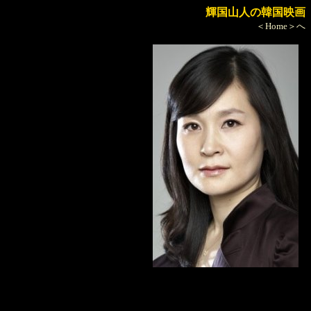
輝国山人の韓国映画
＜Home＞へ