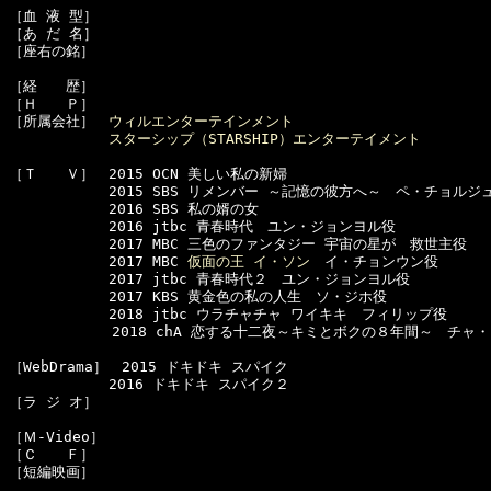
［血 液 型］　

［あ だ 名］　

［座右の銘］　

［経　　歴］　

［Ｈ　　Ｐ］　

［所属会社］　
ウィルエンターテインメント
スターシップ（STARSHIP）エンターテイメント
［Ｔ　　Ｖ］　2015 OCN 美しい私の新婦

　　　　　　　2015 SBS リメンバー ～記憶の彼方へ～　ペ・チョルジュ
　　　　　　　2016 SBS 私の婿の女

　　　　　　　2016 jtbc 青春時代　ユン・ジョンヨル役

　　　　　　　2017 MBC 三色のファンタジー 宇宙の星が　救世主役

　　　　　　　2017 MBC 
仮面の王 イ・ソン
　イ・チョンウン役

　　　　　　　2017 jtbc 青春時代２　ユン・ジョンヨル役

　　　　　　　2017 KBS 黄金色の私の人生　ソ・ジホ役

　　　　　　　2018 jtbc ウラチャチャ ワイキキ　フィリップ役

  　　　　　　2018 chA 恋する十二夜～キミとボクの８年間～　チャ・
［WebDrama］　2015 ドキドキ スパイク

　　　　　　　2016 ドキドキ スパイク２

［ラ ジ オ］　

［Ｍ-Video］　

［Ｃ　　Ｆ］　

［短編映画］　
