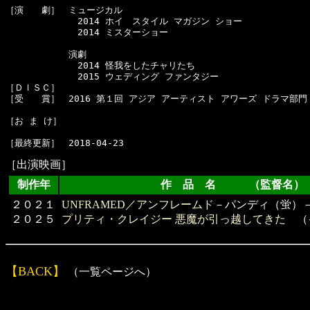
［演　　劇］　ミュージカル

　　　　　　　　2014 ホイ　スタイル マガジン ショー

　　　　　　　　2014 ミスターショー

　　　　　　　演劇

　　　　　　　　2014 怪我をしたチャリたち

　　　　　　　　2015 ウェディング ファンタジー

［ＤＩＳＣ］　

［受　　賞］　2016 第１回 アジア アーティスト アワーズ ドラマ部門
［お ま け］　

［出演映画］
制作年
作 品 名 （監督名）
２０２１
UNFRAMED／アンフレームド
－パンディ（蛍）
２０２５
プリティ・クレイジー 悪魔が引っ越してきた
（
【BACK】
（一覧ページへ）