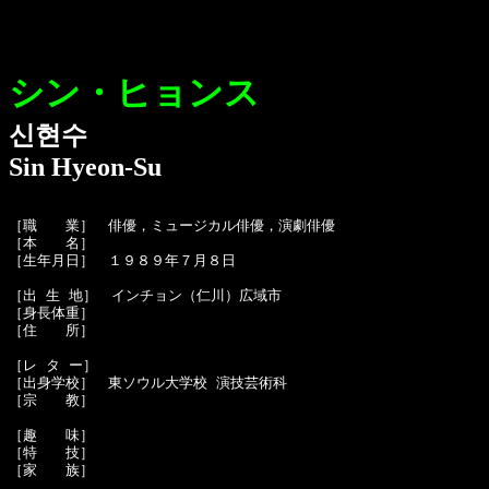
シン・ヒョンス
신현수
Sin Hyeon-Su
［職　　業］　俳優，ミュージカル俳優，演劇俳優

［本　　名］　

［生年月日］　１９８９年７月８日

［出 生 地］　インチョン（仁川）広域市

［身長体重］　

［住　　所］　

［レ タ ー］　

［出身学校］　東ソウル大学校 演技芸術科

［宗　　教］　

［趣　　味］　

［特　　技］　

［家　　族］　
