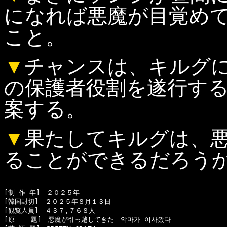
になれば悪魔が目覚め
こと。
▼
チャンスは、キルグ
の保護者役割を遂行す
案する。
▼
果たしてキルグは、
ることができるだろう
[制 作 年]　２０２５年

[韓国封切]　２０２５年８月１３日

[観覧人員]　４３７,７６８人

[原    題]　悪魔が引っ越してきた　악마가 이사왔다
