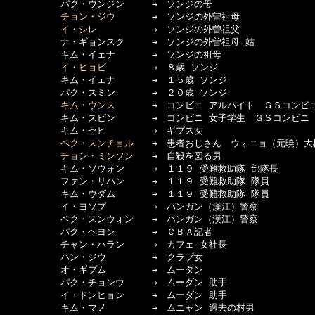
　　　　　　パク・ウンジン　　　→　ソンジの母

チョン・ジウ
　　　　→　ソンジの外曽祖母

イ・シレ
　　　　　　→　ソンジの外曽祖父

　　　　　　ナ・ギョンスク　　　→　ソンジの外曽祖母 姑

　　　　　　キム・イェナ　　　　→　ソンジの祖母

イ・ヒョビ
　　　　　→　８歳 ソンジ

　　　　　　キム・イェナ　　　　→　１５歳 ソンジ

　　　　　　パク・スミン　　　　→　２０歳 ソンジ

キム・ウンス
　　　　→　コンビニ アルバイト　ＧＳコンビニ
　　　　　　キム・スビン　　　　→　コンビニ 女子学生　ＧＳコンビニ

　　　　　　キム・セヒ　　　　　→　ギプス女

ペク・スンチョル
　　→　患者おじさん　ウォニョ（元暁）大橋
チョン・ミンソン
　　→　自殺を図る男

　　　　　　キム・ソウォン　　　→　１１９ 受難救助隊 部隊長

　　　　　　ファン・リハン　　　→　１１９ 受難救助隊 隊員

　　　　　　キム・ウダム　　　　→　１１９ 受難救助隊 隊員

　　　　　　イ・ヨソプ　　　　　→　ハンガン（漢江）警察

　　　　　　ペク・スンウォン　　→　ハンガン（漢江）警察

　　　　　　パク・ヘヨン　　　　→　ＣＢＡ記者

　　　　　　チャン・ハラン　　　→　カフェ 女社長

　　　　　　ハン・ジウ　　　　　→　クラブ女

　　　　　　オ・ギプム　　　　　→　ムーダン

　　　　　　パク・チョンウ　　　→　ムーダン 助手

　　　　　　イ・ドンヒョン　　　→　ムーダン 助手

　　　　　　キム・マノ　　　　　→　ムニャン 過去の村男
