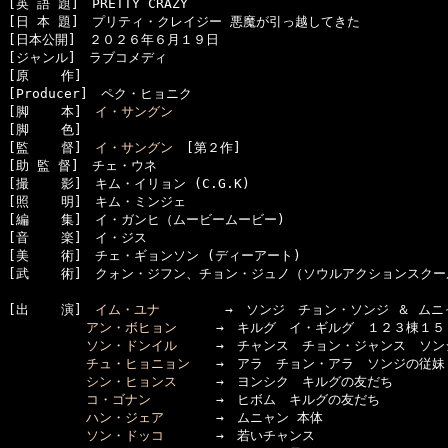
[英 語 題]　PRETTY CRAZY

[日 本 題]　プリティ・クレイジー 悪魔が引っ越してきた

[日本公開]　２０２６年６月１９日

[ジャンル]　ラブコメディ

[原    作]　

[Producer]　ペク・ヒョニク

[脚    本]　
イ・サングン
[脚    色]　

[監    督]　
イ・サングン
　[第２作]

[助 監 督]　チェ・ウネ

[撮    影]　キム・イリョン (C.G.K)

[照    明]　キム・ミンジェ

[編    集]　イ・ガンヒ（ムービームービー)

[音    楽]　イ・ジス

[美    術]　チェ・ギョンソン (ディーアート)

[武    術]　クォン・ジフン、チョン・ジュノ（ソウルアクションスクー
[出    演]　
イム・ユナ
　　　　　→　ソンジ　チョン・ソンジ ＆ ムニ
アン・ボヒョン
　　　→　キルグ　イ・ギルグ　１２３棟１５０
ソン・ドンイル
　　　→　チャンス　チョン・ジャンス　ソンジ
チュ・ヒョニョン
　　→　アラ　チョン・アラ　ソンジの従妹

シン・ヒョンス
　　　→　ヨンシク　キルグの友だち

コ・ゴナン
　　　　　→　ヒボム　キルグの友だち

ハン・ジェア
　　　　→　ムニャン 本体

ソン・ドッコ
　　　　→　若いチャンス
