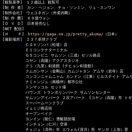
[観覧基準]　１２歳以上 観覧可　　

[制 作 者]　カン・ヘジョン、チョ・ソンミン、リュ・スンワン

[制作会社]　ウェユネガン（外柔内剛）

[制 作 費]　６９億ウォン

[Ｄ Ｖ Ｄ]　日本発売なし

[NET 配信]　

[Ｈ    Ｐ]　
https://gaga.ne.jp/pretty_akuma/
（日本）

[撮影場所]　２３７卓球クラブ

　　　　　　ＣＧＶソンパ（松坡）店

　　　　　　Ｅ１コンテナターミナル

　　　　　　ＧＳコンビニ サムソン（三成）セソル路店

　　　　　　コヤン（高陽）アクアスタジオ

　　　　　　クリ（九里）剣道館 (チヒョン剣道館)

　　　　　　クムガンサン（金剛山）カムジャタン アムサ（岩寺）店

　　　　　　コンコンニャムニャム カンドン（江東）ヒルステイト アムサ
　　　　　　ナミャンジュ（南楊州）都市公社

　　　　　　トンマッコル セット場

　　　　　　バウンズ トランポリンパーク サムソンセンター

　　　　　　サムソンアイパーク ２次アパート　[コヤン（高陽）市 トギ
　　　　　　スーパームーンクラブ

　　　　　　イェミジ商店街

　　　　　　オーブンベイク

　　　　　　ヨンイン（龍仁）漕艇競技場

　　　　　　インチョン（仁川）空港

　　　　　　チェジュ（済州）市 エウォル(涯月）邑 サンガ（上加）里
