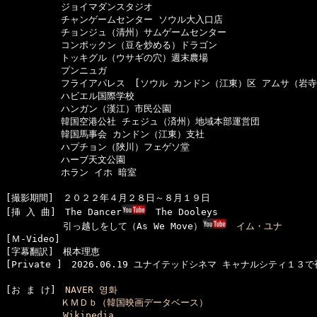
　　　　　　ジョイマダンスタジオ

　　　　　　チャンゲームセンター ソウル大入口店

　　　　　　チョンジュ（清州）サムゲームセンター

　　　　　　コンポックン（豆を炒める）ドラゴン

　　　　　　トッキグル（ウサギの穴）週末農場

　　　　　　プンニュガ

　　　　　　フライアパレス　[ソウル カンドン（江東）区 アムサ（岩寺）
　　　　　　ハビエル国際学校

　　　　　　ハンガン（漢江）市民公園

　　　　　　韓国空港公社 チェジュ（済州）地域本部運営団

　　　　　　韓国馬事会 カンドン（江東）支社

　　　　　　ハプチョン（陜川）フェゲソ堂

　　　　　　ハーブ天文公園

　　　　　　ホラン イホ 暗室

[撮影期間]　２０２２年４月２８日～８月１９日

[挿 入 曲]　The Dancer
　The Dooleys

  　　　　　引っ越しをして（As We Move）
イム・ユナ
[Ｍ-Video]　

[字幕翻訳]　根本理恵

[お ま け]　
NAVER 영화
ＫＭＤｂ（韓国映画データベース）
Wikipedia