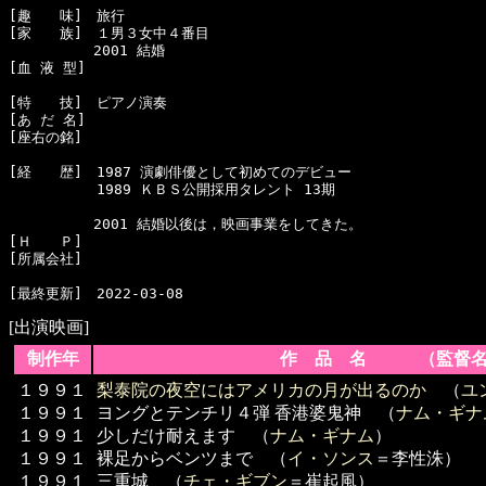
[趣　　味]　旅行

[家　　族]　１男３女中４番目

　　　　　　2001 結婚

[血 液 型]　

[特　　技]　ピアノ演奏

[あ だ 名]　

[座右の銘]　

[経　　歴]　1987 演劇俳優として初めてのデビュー

  　　　　　1989 ＫＢＳ公開採用タレント 13期

　　　　　　2001 結婚以後は，映画事業をしてきた。

[Ｈ　　Ｐ]　

[所属会社]　

[出演映画]
制作年
作 品 名 （監督名
１９９１
梨泰院の夜空にはアメリカの月が出るのか
（
ユ
１９９１
ヨングとテンチリ４弾 香港婆鬼神 （
ナム・ギナ
１９９１
少しだけ耐えます （
ナム・ギナム
）
１９９１
裸足からベンツまで （
イ・ソンス
＝李性洙）
１９９１
三重城 （
チェ・ギブン
＝崔起風）