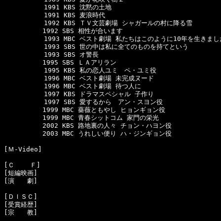
  　　　　　1991 KBS 沈黙の土地

  　　　　　1991 KBS 麦浪時代

  　　　　　1992 KBS ＴＶ文芸劇場 シャガールの村に降る雪

　　　　　　1992 SBS 相性が合います 

  　　　　　1993 MBC ベスト劇場 私たちはこのように10年を生きました
  　　　　　1993 SBS 世の中は私に全てのものを持てという

  　　　　　1993 SBS オ警長

　　　　　　1995 SBS ＬＡアリラン

  　　　　　1995 KBS 私の恋人ユミ　ペ・ユミ役

  　　　　　1996 MBC ベスト劇場 未完成ヌード

  　　　　　1996 MBC ベスト劇場 待つ人に

  　　　　　1997 KBS ドラマスペシャル 子作り

  　　　　　1997 SBS 愛するから　アン・スヨン役

　　　　　　1999 MBC 薔薇ともやし ヒョンギョン役

　　　　　　1999 MBC 青春シットコム 家門の栄光

　　　　　　2002 KBS 路地裏の人々 チョン・ハヨン役

　　　　　　2003 MBC うれしい便り ハ・ジンギョン役

[Ｍ-Video]　

[Ｃ    Ｆ]　

[短編映画]　

[演　　劇]　

[ＤＩＳＣ]

[受賞経歴]　

[宗　　教]　
