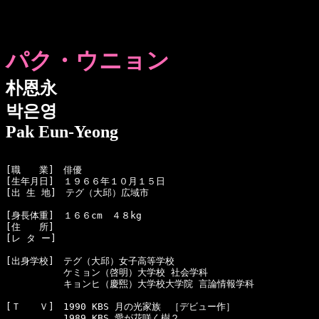
パク・ウニョン
朴恩永
박은영
Pak Eun-Yeong
[職　　業]　俳優

[生年月日]　１９６６年１０月１５日 

[出 生 地]　テグ（大邱）広域市

[身長体重]　１６６cm　４８kg

[住　　所]　

[レ タ ー]　

[出身学校]　テグ（大邱）女子高等学校

  　　　　　ケミョン（啓明）大学校 社会学科

  　　　　　キョンヒ（慶煕）大学校大学院 言論情報学科

[Ｔ　　Ｖ]　1990 KBS 月の光家族　［デビュー作］

  　　　　　1989 KBS 愛が花咲く樹２
