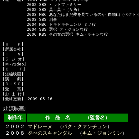
　　　　　　2002 SBS ヒットファミリー

　　　　　　2002 SBS 莫上莫下（互角）

　　　　　　2003 MBC あなたはまだ夢を見ているのか 白頭山（ペクトゥ
　　　　　　2003 SBS 刑事

　　　　　　2004 MBC ドキドキチェンジ ミノ役

　　　　　　2004 SBS 選択 オ・ジョンウ役

　　　　　　2006 KBS その女の選択 キム・チャンウ役

[Ｈ　　Ｐ]　

[所属会社]　

[Ｔ　　Ｖ]　

[ラ ジ オ]　

[Ｍ-Video]　

[Ｃ    Ｆ]　

[短編映画]　

[演　　劇]　

[ＤＩＳＣ]　

[受　　賞]　

[お ま け]　

[出演映画]
制作年
作 品 名 （監督名）
２００２
マドレーヌ
（
パク・クァンチュン
）
２００８
夕べのスキャンダル
（
キム・ジョンミン
）