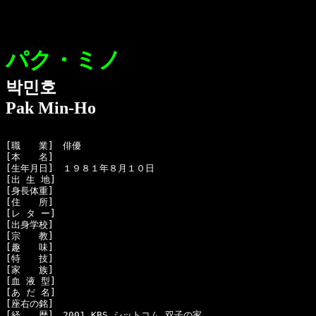
パク・ミノ
박민호
Pak Min-Ho
[職　　業]　俳優

[本　　名]　

[生年月日]　１９８１年８月１０日

[出 生 地]　

[身長体重]　

[住　　所]　

[レ タ ー]　

[出身学校]　

[宗　　教]　

[趣　　味]　

[特　　技]　

[家　　族]　

[血 液 型]　

[あ だ 名]　

[座右の銘]　

[経　　歴]　2001 KBS シットコム 双子の家 
