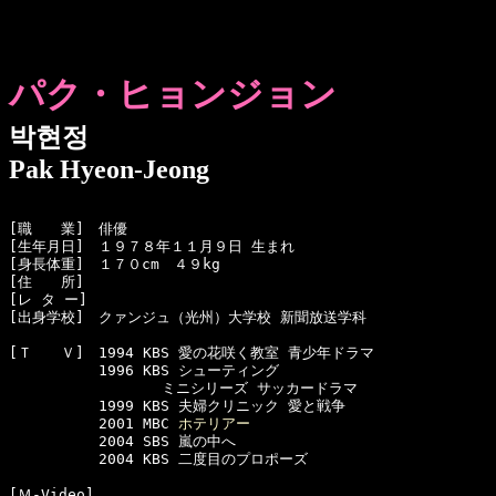
パク・ヒョンジョン
박현정
Pak Hyeon-Jeong
[職　　業]　俳優

[生年月日]　１９７８年１１月９日 生まれ

[身長体重]　１７０cm　４９kg

[住　　所]　

[レ タ ー]　

[出身学校]　クァンジュ（光州）大学校 新聞放送学科

[Ｔ　　Ｖ]　1994 KBS 愛の花咲く教室 青少年ドラマ

  　　　　　1996 KBS シューティング 

　　　　　　　　　　 ミニシリーズ サッカードラマ

  　　　　　1999 KBS 夫婦クリニック 愛と戦争

  　　　　　2001 MBC 
ホテリアー
  　　　　　2004 SBS 嵐の中へ

  　　　　　2004 KBS 二度目のプロポーズ

[Ｍ-Video]　
