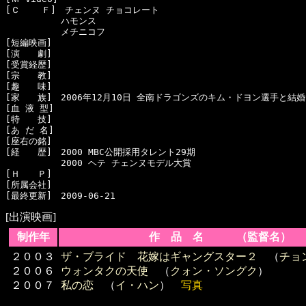
[Ｃ    Ｆ]　チェンヌ チョコレート

  　　　　　ハモンス

  　　　　　メチニコフ

[短編映画]　

[演　　劇]　

[受賞経歴]　

[宗　　教]　

[趣　　味]　

[家　　族]　2006年12月10日 全南ドラゴンズのキム・ドヨン選手と結
[血 液 型]　

[特　　技]　

[あ だ 名]　

[座右の銘]　

[経　　歴]　2000 MBC公開採用タレント29期

  　　　　　2000 ヘテ チェンヌモデル大賞

[Ｈ　　Ｐ]　

[所属会社]　

[出演映画]
制作年
作 品 名 （監督名）
２００３
ザ・ブライド 花嫁はギャングスター２
（
チョ
２００６
ウォンタクの天使
（
クォン・ソングク
）
２００７
私の恋
（
イ・ハン
）
写真