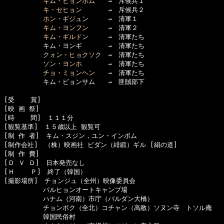
キム・ヒョンボム
　　→　斥候兵１

キ・セヒョン
　　　　→　斥候兵２

ホン・ギジュン
　　　→　清軍１

キム・ヨンフン
　　　→　清軍２

キム・ギルドン
　　　→　清軍たち

　　　　　　キム・ヨンギ　　　　→　清軍たち

クォン・ヒョクソク
　→　清軍たち

ソン・ヨンホ
　　　　→　清軍たち

チョ・ミョンヘン
　　→　清軍たち

　　　　　　キム・ビョンサム　　→　匪賊部下

[受    賞]　

[映 画 祭]　

[時    間]　１１１分

[観覧基準]　１５歳以上 観覧可　　

[制 作 者]　キム・スジン，ユン・インボム

[制作会社]　（株）映画社 ピダン（緋緞）ギル [絹の道]

[制 作 費]　

[Ｄ Ｖ Ｄ]　日本発売なし

[Ｈ    Ｐ]　終了（韓国）

[撮影場所]　チョンジュ（全州）映像委員会

　　　　　　パルヒョンオートキャンプ場

　　　　　　ハナム（河南）市庁（パルダン大橋）

　　　　　　チョンボク（全北）コチャン（高敞）ソヌン寺　トソル庵

　　　　　　韓国民俗村
