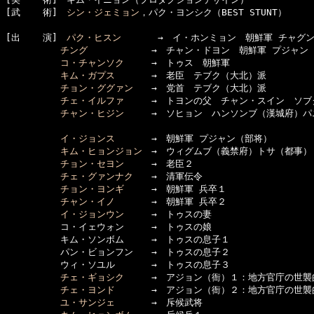
[武    術]　
シン・ジェミョン
，パク・ヨンシク（BEST STUNT）

[出    演]　
パク・ヒスン
　　　　→　イ・ホンミョン　朝鮮軍 チャグン
チング
　　　　　　　→　チャン・ドヨン　朝鮮軍 プジャン（
コ・チャンソク
　　　→　トゥス　朝鮮軍

キム・ガプス
　　　　→　老臣　テブク（大北）派

チョン・ググァン
　　→　党首　テブク（大北）派

チェ・イルファ
　　　→　トヨンの父　チャン・スイン　ソブ
チャン・ヒジン
　　　→　ソヒョン　ハンソンブ（漢城府）パ
イ・ジョンス
　　　　→　朝鮮軍 プジャン（部将）

キム・ヒョンジョン
　→　ウィグムブ（義禁府）トサ（都事）

チョン・セヨン
　　　→　老臣２

チェ・グァンナク
　　→　清軍伝令

チョン・ヨンギ
　　　→　朝鮮軍 兵卒１

チャン・イノ
　　　　→　朝鮮軍 兵卒２

イ・ジョンウン
　　　→　トゥスの妻

　　　　　　コ・イェウォン　　　→　トゥスの娘

　　　　　　キム・ソンボム　　　→　トゥスの息子１

　　　　　　パン・ビョンフン　　→　トゥスの息子２

　　　　　　ウィ・ソユル　　　　→　トゥスの息子３

チェ・ギョシク
　　　→　アジョン（衙）１：地方官庁の世襲
チェ・ヨンド
　　　　→　アジョン（衙）２：地方官庁の世襲
ユ・サンジェ
　　　　→　斥候武将
