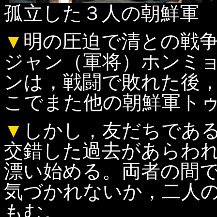
孤立した３人の朝鮮軍
▼
明の圧迫で清との戦
ジャン（軍将）ホンミ
ンは，戦闘で敗れた後
こでまた他の朝鮮軍ト
▼
しかし，友だちであ
交錯した過去があらわ
漂い始める。両者の間
気づかれないか，二人
もむ。