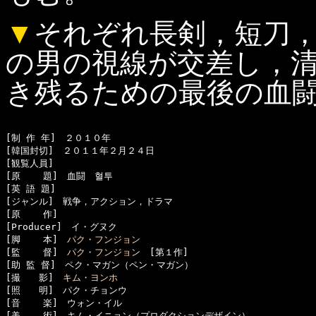
▼
それぞれ長剣，短刀
の男の視線が交差し，
き残るための最後の血
[制 作 年]　２０１０年

[韓国封切]　２０１１年２月２４日

[観覧人員]　

[原    題]　血闘　혈투

[英 語 題]　

[ジャンル]　戦争，アクション，ドラマ

[原    作]　

[Producer]　イ・グヌク

[脚    本]　
パク・フンジョン
[監    督]　
パク・フンジョン
　[第１作]

[助 監 督]　ペク・マガン（ペン・マガン）

[撮　　影]　
キム・ヨンホ
[照　　明]　パク・チョンウ

[音    楽]　ウォン・イル

[美    術]　キム・イニョン（プロダクションデザイン）
