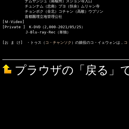
　　　　　　ナムヤンジュ（南楊州）スジョン寺入口

　　　　　　チュンナム（忠南）プヨ（扶余）ムリャン寺

　　　　　　チョンボク（全北）コチャン（高敞）ウプソン

　　　　　　首都圏埋立地管理公社

[Ｍ-Video]　

[Private ]　K-DVD（2,000-2021/05/25）

  　　　　　J-Blu-ray-Rec（単独）

[お ま け]　・トゥス（
コ・チャンソク
）の娘役のコ・イェウォンは，
コ
プラウザの「戻る」