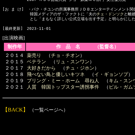
[お ま け]　・パク・チユンの所属事務所ＪＤＢエンターテインメント関係者
　　　　　　　韓国メディアのザ・ファクトに「夫の
チェ・ドンソク
と離婚
　　　　　　　とし「まもなく詳しい公式立場を出す予定」と明らかにした
[出演映画]
制作年
作 品 名 （監督名）
２０１４
薬売り
（
チョ・チオン
）
２０１５
ベテラン
（
リュ・スンワン
）
２０１７
大好きだから
（
チュ・ジホン
）
２０１８
飛べない鳥と優しいキツネ
（
イ・ギョンソプ
）
２０１９
ブリング・ミー・ホーム 尋ね人
（
キム・スン
２０２１
人質 韓国トップスター誘拐事件
（
ピル・ガム
【BACK】
（一覧ページへ）