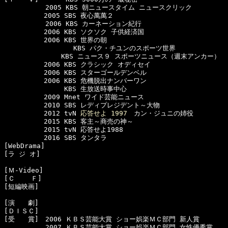
  　　　　　2005 KBS 朝ニュースタイム ニュースクリック

　　　　　　2005 SBS 夜心萬萬２

  　　　　　2006 KBS カーネーション紀行

　　　　　　2006 KBS ソクソク 子供経済国

　　　　　　2006 KBS 世界の朝 

                 KBS パク・チユンのスポーツ世界

　　　　　　　　 KBS ニュース９ スポーツニュース（週末アンカー）

　　　　　　2006 KBS クラシック オディセイ

　　　　　　2006 KBS スターゴールデンベル

　　　　　　2006 KBS 危機脱出ナンバーワン

　　　　　　     KBS 生放送時事中心

　　　　　　2009 Mnet ワイド芸能ニュース

　　　　　　2010 SBS レディプレジデント～大物

　　　　　　2012 tvN 
応答せよ 1997
　カン・ジュニの姉役

　　　　　　2015 KBS 客主～商売の神～

　　　　　　2015 tvN 応答せよ1988

　　　　　　2016 SBS タンタラ

[WebDrama]

[ラ ジ オ]　

[Ｍ-Video]　

[Ｃ    Ｆ]　

[短編映画]　

[演　　劇]　

[ＤＩＳＣ]　

[受　　賞]　2006 ＫＢＳ芸能大賞 ショー娯楽ＭＣ部門 新人賞

 　　　　　 2007 ＫＢＳ芸能大賞 ショー娯楽ＭＣ部門 女性優秀賞
