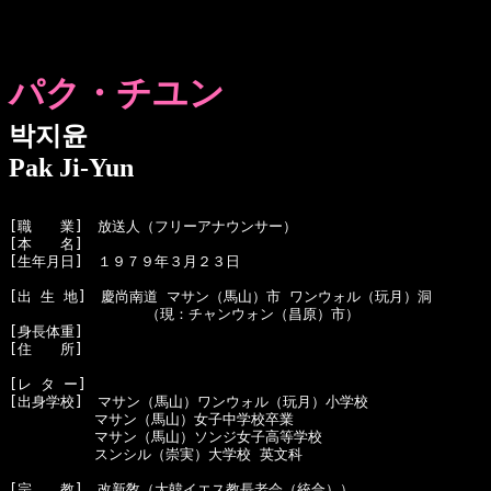
パク・チユン
박지윤
Pak Ji-Yun
[職　　業]　放送人（フリーアナウンサー）

[本　　名]　

[生年月日]　１９７９年３月２３日

[出 生 地]　慶尚南道 マサン（馬山）市 ワンウォル（玩月）洞

　　　　　　　　　 （現：チャンウォン（昌原）市）

[身長体重]　

[住　　所]　

[レ タ ー]　

[出身学校]　マサン（馬山）ワンウォル（玩月）小学校

　　　　　　マサン（馬山）女子中学校卒業

　　　　　　マサン（馬山）ソンジ女子高等学校

　　　　　　スンシル（崇実）大学校 英文科

[宗　　教]　改新敎（大韓イエス教長老会（統合））
