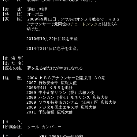
[趣　　味]　運動，料理

[特　　技]　オーボエ

[家　　族]　2009年9月11日，ソウルのオンヌリ教会で，ＫＢＳ

　　　　　　アナウンサーで元同僚の
チェ・ドンソク
と結婚式を

　　　　　　挙げた。

　　　　　　2010年10月22日に娘を出産

　　　　　　2014年2月4日に息子を出産。

[血 液 型]　

[あ だ 名]　

[座右の銘]　夢を見る者だけが幸せになれる

[経　　歴]　2004 ＫＢＳアナウンサー公開採用 ３０期

　　　　　　2007 行政安全部 広報大使

　　　　　　2008年4月 ＫＢＳを退社

　　　　　　2009 中小企業サラン（愛）広報大使

　　　　　　2009 ハンガン（漢江）ルネサンス 広報大使

　　　　　　2009 ソウル特別市カンナム（江南）区 広報大使

　　　　　　2009 デジタル国土エキスポ 広報大使

　　　　　　2011 予防接種 広報大使

[Ｈ　　Ｐ]　

[所属会社]　クール カンパニー

[Ｔ　　Ｖ]　     KBS 5000万の一級秘密
