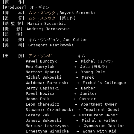
[原    作]　

[Producer]　オ・ギミン

[脚    本]　
ムン・スンウク
，Boyzek Siminski

[監    督]　
ムン・スンウク
　[第１作]

[助 監 督]　Marcin Szczerbic

[撮　　影]　Andrzej Jaroszewic

[照　　明]

[音    楽]　キム・ウンギョン、Joe Cutler

[美    術]　Grzegorz Piatkowski

[出    演]　
アン・ソンギ
　　　　　→　キム

　　　　　　Pawel Burczyk　　　　 →　Michal（ミハウ）

　　　　　　Ewa Gawryluk　　　　　→　Jola（ヨルラ）

　　　　　　Nartosz Opania　　　　→　Young Pole

　　　　　　Michal Bukowski　　　 →　Marek

　　　　　　Waldemar Barwinski　　→　Michal`s Colleague

　　　　　　Jerzy Lapinski　　　　→　Barber

　　　　　　Pawel Nowisz　　　　　→　Janitor

　　　　　　Hanna Polk　　　　　　→　Cashier

　　　　　　Leon Charewicz　　　　→　Apartment Owner

　　　　　　Slawomir Orzechowski　→　Impatient Guest

　　　　　　Cezary Zak　　　　　　→　Restaurant Owner

　　　　　　Janusz Bukowski　　　 →　Michal`s Father

　　　　　　Mariusz Leszczynski　 →　Gymnasium Janitor

　　　　　　Ernestyna Winnicka　　→　Woman with Kid
