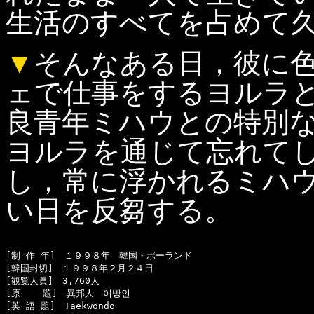
生活のすべてを占めて
▼
そんなある日，彼に
ェで仕事をするヨルラ
良青年ミハウとの特別
ヨルラを通じて忘れて
し，常に浮かれるミハ
い日を反芻する。
[制 作 年]　１９９８年　韓国・ポーランド

[韓国封切]　１９９８年２月２４日

[観覧人員]　3,760人

[原    題]　異邦人　이방인

[英 語 題]　Taekwondo
