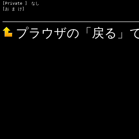
[Private ]　なし

[お ま け]　

プラウザの「戻る」