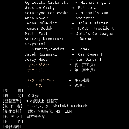
　　　　　　Agnieszka Czekanska　 →　Michal`s girl

　　　　　　Wieslaw Cichy　　　　 →　Policeman

　　　　　　Katarzyna Laniewska　 →　Michal`s Aunt

　　　　　　Anna Nowak　　　　　　→　Waitress

　　　　　　Iwona Rulewicz　　　　→　Jola`s sister

　　　　　　Tomasz Dedek　　　　　→　T.K.D. President

　　　　　　Piotr Zelt　　　　　　→　Jola`s Colleague

　　　　　　Andrzej Niemirski　　 →　Barman

　　　　　　Krzysztof

　　　　　　　　Stanczykiewicz　　→　Tomek

　　　　　　Jacek Rozanski　　　　→　Car Owner Ⅰ

　　　　　　Jerzy Moes　　　　　　→　Car Owner Ⅱ

キム・ジスク
　　　　　→　妻（声出演）

チェ・ジウ
　　　　　　→　娘（声出演）

パク・ヨンパル
　　　　→　キム社長

ナ・ギス
　　　　　　　→　管理人

[受    賞]　

[時    間]　９３分

[観覧基準]　１８歳以上 観覧可　　

[制 作 者]　ユ・インテク，Skalski Macheck

[制作会社]　（株）企画時代、MS FILM

[ビ デ オ]　日本発売なし

[Ｈ    Ｐ]　

[撮影場所]　
