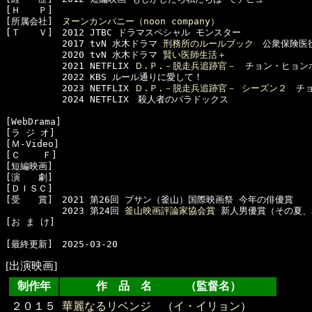
[Ｈ　　Ｐ]　

[所属会社]　
ヌーンカンパニー（noon company）
[Ｔ　　Ｖ]　2012 JTBC ドラマスペシャル モンスター

  　　　　　2017 tvN 水木ドラマ 
刑務所のルールブック
　公衆保険医役
  　　　　　2020 tvN 水木ドラマ 
賢い医師生活＋
  　　　　　2021 NETFLIX 
Ｄ.Ｐ.－脱走兵追跡官－
　チョン・ヒョンボ
  　　　　　2022 KBS ルール通りに愛して！

  　　　　　2023 NETFLIX 
Ｄ.Ｐ.－脱走兵追跡官－ シーズン２
　チョ
  　　　　　2024 NETFLIX　殺人者のパラドックス

[WebDrama]　

[ラ ジ オ]　

[Ｍ-Video]　

[Ｃ    Ｆ]　

[短編映画]　

[演　　劇]　

[ＤＩＳＣ]　

[受　　賞]　2021 第26回 プサン（釜山）国際映画祭 今年の俳優賞

  　　　　　2023 第24回 
釜山映画評論家協会賞
 新人男優賞（その夏、
[お ま け]　

[出演映画]
制作年
作 品 名 （監督名）
２０１５
華麗なるリベンジ
（
イ・イリョン
）