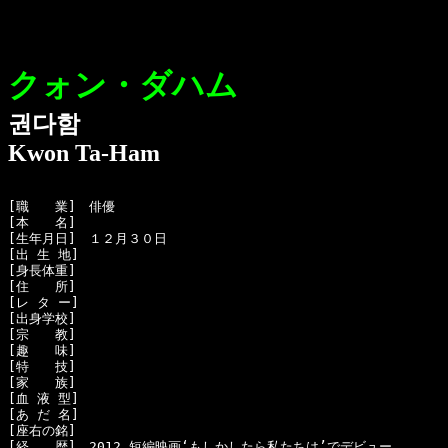
クォン・ダハム
권다함
Kwon Ta-Ham
[職　　業]　俳優

[本　　名]　

[生年月日]　１２月３０日

[出 生 地]　

[身長体重]　

[住　　所]　

[レ タ ー]　

[出身学校]　

[宗　　教]　

[趣　　味]　

[特　　技]　

[家　　族]　

[血 液 型]　

[あ だ 名]　

[座右の銘]　

[経　　歴]　2012 短編映画‘もしかしたら私たちは’でデビュー
