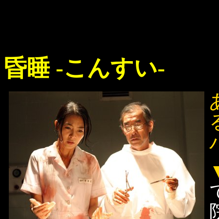
昏睡 -こんすい-