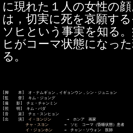
に現れた１人の女性の顔。
は，切実に死を哀願する
ソヒという事実を知る。
ヒがコーマ状態になった
る。
[脚    本]　オ・ナムギョン，イギョンウン，シン・ジュニョン

[監    督]　キム・ジョング

[撮　　影]　チェ・チャンミン

[照　　明]　キム・パダ

[音    楽]　チェ・スンヒョン

[出    演]　
イ・ヨンジン
　　　　→　ホンア　画家

チャ・スヨン
　　　　→　ソヒ　コーマ（昏睡状態）患者

イ・ジョンホン
　　　→　チャン・ソウォン　医師
