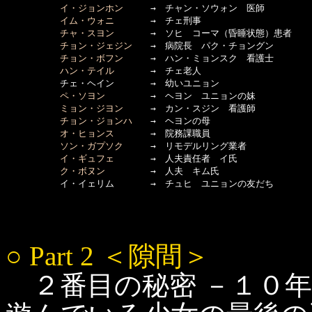
イ・ジョンホン
　　　→　チャン・ソウォン　医師

イム・ウォニ
　　　　→　チェ刑事

チャ・スヨン
　　　　→　ソヒ　コーマ（昏睡状態）患者

チョン・ジェジン
　　→　病院長　パク・チョングン

チョン・ボフン
　　　→　ハン・ミョンスク　看護士

ハン・テイル
　　　　→　チェ老人

　　　　　　チェ・ヘイン　　　　→　幼いユニョン

ペ・ソヨン
　　　　　→　ヘヨン　ユニョンの妹

ミョン・ジヨン
　　　→　カン・スジン　看護師

チョン・ジョンハ
　　→　ヘヨンの母

オ・ヒョンス
　　　　→　院務課職員

ソン・ガプソク
　　　→　リモデルリング業者

イ・ギュフェ
　　　　→　人夫責任者　イ氏

ク・ボヌン
　　　　　→　人夫　キム氏

○ Part 2 ＜隙間＞
２番目の秘密 －１０年