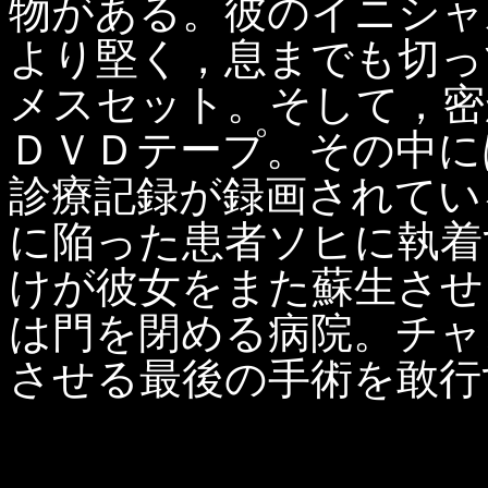
物がある。彼のイニシャ
より堅く，息までも切っ
メスセット。そして，密
ＤＶＤテープ。その中に
診療記録が録画されてい
に陥った患者ソヒに執着
けが彼女をまた蘇生させ
は門を閉める病院。チャ
させる最後の手術を敢行