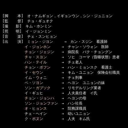
[脚    本]　オ・ナムギョン，イギョンウン，シン・ジュニョン

[監    督]　チョ・ギュオク

[撮　　影]　キム・ホンミン

[照　　明]　イ・ジョンミン

[音    楽]　チェ・スンヒョン

[出    演]　
ミョン・ジヨン
　　　→　カン・スジン　看護師

イ・ジョンホン
　　　→　チャン・ソウォン　医師

チョン・ジェジン
　　→　病院長　パク・チョングン

チャ・スヨン
　　　　→　ソヒ　コーマ（昏睡状態）患者

ハン・テイル
　　　　→　チェ老人

チョン・ボフン
　　　→　ハン・ミョンスク　看護士

イ・セウン
　　　　　→　キム・ユニョン　保険会社職員

イム・ウォニ
　　　　→　チェ刑事

ペ・ソヨン
　　　　　→　ヘヨン　ユニョンの妹

ソン・ガプソク
　　　→　リモデルリング業者

　　　　　　イ・ギュヒ　　　　　→　人夫責任者　イ氏

チョン・ジョンハ
　　→　ヘヨンの母

ソン・ジョンファン
　→　ハン社長

オ・ヒョンス
　　　　→　院務課職員

　　　　　　チェ・ヘイン　　　　→　幼いユニョン

ク・ボヌン