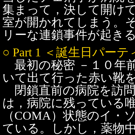
集まって，決して開け
室が開かれてしまう。
リーな連鎖事件が起き
○ Part 1 ＜誕生日パー
最初の秘密 －１０年
いて出て行った赤い靴
閉鎖直前の病院を訪問
は，病院に残っている
（COMA）状態のイ・
ている。しかし，薬物