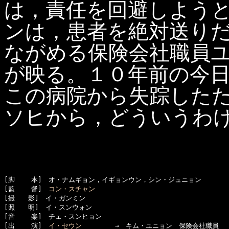
は，責任を回避しよう
ンは，患者を絶対送り
ながめる保険会社職員
が映る。１０年前の今
この病院から失踪した
ソヒから，どういうわ
[脚    本]　オ・ナムギョン，イギョンウン，シン・ジュニョン

[監    督]　
コン・スチャン
[撮　　影]　イ・ガンミン

[照　　明]　イ・スンウォン

[音    楽]　チェ・スンヒョン

[出    演]　
イ・セウン
　　　　　→　キム・ユニョン　保険会社職員
