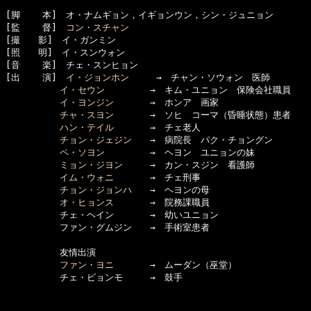
[脚    本]　オ・ナムギョン，イギョンウン，シン・ジュニョン

[監    督]　
コン・スチャン
[撮　　影]　イ・ガンミン

[照　　明]　イ・スンウォン

[音    楽]　チェ・スンヒョン

[出    演]　
イ・ジョンホン
　　　→　チャン・ソウォン　医師

イ・セウン
　　　　　→　キム・ユニョン　保険会社職員

イ・ヨンジン
　　　　→　ホンア　画家

チャ・スヨン
　　　　→　ソヒ　コーマ（昏睡状態）患者

ハン・テイル
　　　　→　チェ老人

チョン・ジェジン
　　→　病院長　パク・チョングン

ペ・ソヨン
　　　　　→　ヘヨン　ユニョンの妹

ミョン・ジヨン
　　　→　カン・スジン　看護師

イム・ウォニ
　　　　→　チェ刑事

チョン・ジョンハ
　　→　ヘヨンの母

オ・ヒョンス
　　　　→　院務課職員

　　　　　　チェ・ヘイン　　　　→　幼いユニョン

　　　　　　ファン・グムジン　　→　手術室患者

　　　　　　友情出演

ファン・ヨニ
　　　　→　ムーダン（巫堂）
