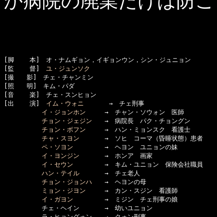
か病院の廃業だけは防ご
[脚    本]　オ・ナムギョン，イギョンウン，シン・ジュニョン

[監    督]　
ユ・ジュンソク
[撮　　影]　チェ・チャンミン

[照　　明]　キム・パダ

[音    楽]　チェ・スンヒョン

[出    演]　
イム・ウォニ
　　　　→　チェ刑事

イ・ジョンホン
　　　→　チャン・ソウォン　医師

チョン・ジェジン
　　→　病院長　パク・チョングン

チョン・ボフン
　　　→　ハン・ミョンスク　看護士

チャ・スヨン
　　　　→　ソヒ　コーマ（昏睡状態）患者

ペ・ソヨン
　　　　　→　ヘヨン　ユニョンの妹

イ・ヨンジン
　　　　→　ホンア　画家

イ・セウン
　　　　　→　キム・ユニョン　保険会社職員

ハン・テイル
　　　　→　チェ老人

チョン・ジョンハ
　　→　ヘヨンの母

ミョン・ジヨン
　　　→　カン・スジン　看護師

イ・ガヨン
　　　　　→　ミジン　チェ刑事の娘

　　　　　　チェ・ヘイン　　　　→　幼いユニョン

　　　　　　ラ・ヒョングォン　　→　クォン刑事
