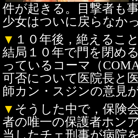
件が起きる。目撃者も
少女はついに戻らなか
▼
１０年後，絶えるこ
結局１０年で門を閉め
っているコーマ（COM
可否について医院長と
師カン・スジンの意見
▼
そうした中で，保険
者の唯一の保護者ホン
当したチェ刑事が病院