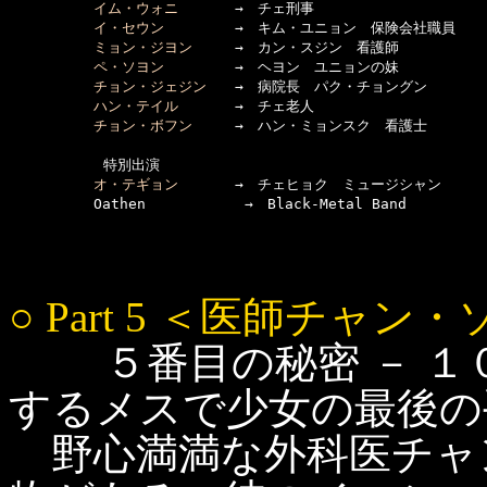
イム・ウォニ
　　　　→　チェ刑事

イ・セウン
　　　　　→　キム・ユニョン　保険会社職員

ミョン・ジヨン
　　　→　カン・スジン　看護師

ペ・ソヨン
　　　　　→　ヘヨン　ユニョンの妹

チョン・ジェジン
　　→　病院長　パク・チョングン

ハン・テイル
　　　　→　チェ老人

チョン・ボフン
　　　→　ハン・ミョンスク　看護士

      　　　特別出演

オ・テギョン
　　　　→　チェヒョク　ミュージシャン

○ Part 5 ＜医師チャン
５番目の秘密 － １
するメスで少女の最後の
野心満満な外科医チャ