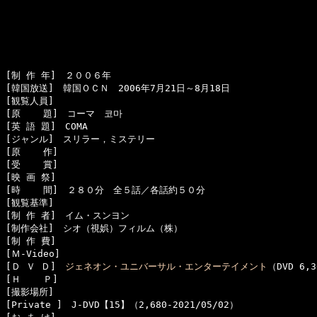
[制 作 年]　２００６年

[韓国放送]　韓国ＯＣＮ　2006年7月21日～8月18日

[観覧人員]　

[原    題]　コーマ　코마

[英 語 題]　COMA

[ジャンル]　スリラー，ミステリー

[原    作]　

[受    賞]　

[映 画 祭]　

[時    間]　２８０分　全５話／各話約５０分

[観覧基準]　　　

[制 作 者]　イム・スンヨン

[制作会社]　シオ（視娯）フィルム（株）

[制 作 費]　

[Ｍ-Video]　

[Ｄ Ｖ Ｄ]　
ジェネオン・ユニバーサル・エンターテイメント
（DVD 6,3
[Ｈ    Ｐ]　

[撮影場所]　

[Private ]　J-DVD【15】（2,680-2021/05/02）
