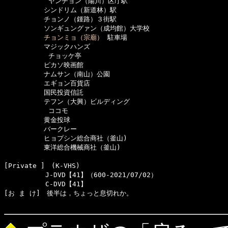
      　　　ヤンチョン（陽川）区庁駅

　　　　　　シンドリム（新道林）駅

　　　　　　チョンノ（鍾路）３街駅

　　　　　　ソンギュングァン（成均館）大学校

チョンミョ（宗廟）
 駐車場

　　　　　　マジックハンズ

      　　　チョッケ亭

　　　　　　ピカソ映画館

　　　　　　ナムサン（南山）公園

　　　　　　エギョン百貨店

　　　　　　国民投資信託

　　　　　　テフン（大興）ビルディング

      　　　ココモ

　　　　　　黄金投球

　　　　　　バークレー

　　　　　　ヒョプシン総合商社（釜山)

　　　　　　東洋総合機械商社（釜山) 

[Private ]　(K-VHS)　

  　　　　　J-DVD【41】（600-2021/07/02）

  　　　　　C-DVD【41】

[お ま け]　後半は，ちょっと息切れか。
