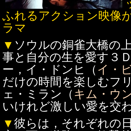
ふれるアクション映像
ラマ
▼
ソウルの銅雀大橋の
事と自分の生を愛す３
ー，イ・ドンヒ（
イ・
だけの時間を楽しむフ
ェ・ミラン（
キム・ウ
いけれど激しい愛を交
▼
彼らは，それぞれの