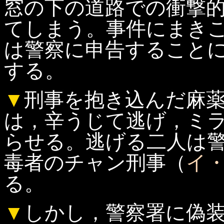
窓の下の道路での衝撃
てしまう。事件にまき
は警察に申告すること
する。
▼
刑事を抱き込んだ麻
は，辛うじて逃げ，ミ
らせる。逃げる二人は
毒者のチャン刑事（
イ
る。
▼
しかし，警察署に偽