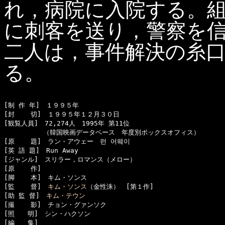
れ，病院に入院する。
に刺客を送り，警察を
二人は，事件解決の糸
る。
[制 作 年]　１９９５年

[封    切]　１９９５年１２月３０日

[観覧人員]　72,274人　1995年 第11位

　　　　　　（韓国映画データベース　年度別ボックスオフィス）

[原    題]　ラン・アウェー　런 어웨이 

[英 語 題]　Run Away

[ジャンル]　スリラー，ロマンス（メロー）

[原    作]　

[脚    本]　キム・ソンス

[監    督]　
キム・ソンス
（金性洙）　[第１作]

[助 監 督]　
キム・テウン
[撮    影]　チョン・グァンソク

[照　　明]　シン・ハクソン

[編　　集]　
