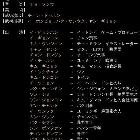
[音    楽]　
チョ・ソンウ
[美    術]　

[武術演出]　
チョン・ドゥホン
[武術指導]　
イ・ホンピョ
，
パク・サンウク
，
ヤン・ギリョン
[出    演]　
イ・ビョンホン
　　　→　イ・ドンヒ　ゲーム・プロデューサ
イ・ギョンヨン
　　　→　チャン刑事

キム・ウンジョン
　　→　チェ・ミラン　イラストレーター

チャン・セジン
　　　→　ヌクテ（山犬）　暗黒団

チャン・ドンジク
　　→　オ・ヨンジ刑事

イ・チョルン
　　　　→　ユ・ミョンギ　暗黒団

キム・ギヒョン
　　　→　キム・マンス　捜査課長

イ・ソクチュン
　　　→　ジノ

キム・ドンゴン
　　　→　ドイル

イ・ウニョン
　　　　→　イ・ハヨン　ドンヒの妹

パク・チョンミン
　　→　シン・ジウォン　ミランの友だち

ソン・ジヌ
　　　　　→　チョ・ドンジン社長　暗黒団ボス

ソン・ジョンヨン
　　→　キム・ソンホ　ドンヒの会社同僚

アン・チャンド
　　　→　パク刑事

イ・ウンソク
　　　　→　ユ・ミンギ　麻薬密売人

      　　　ムン・ジソン　　　　→　チャンパル

パク・チフン
　　　　→　暴力青年

シン・ボンファン
　　→　ハンター青年

チョン・ドンフン
　　→　青年１

パク・トンヒョン
　　→　青年２
