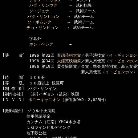
パク・サンウク
　　　→　武術指導

ソ・ジュナ
　　　　　→　武術チーム

パク・サンヒョン
　　→　武術チーム

ソ・ボムシク
　　　　→　武術チーム

チョ・サンヒョン
　　→　武術チーム

      　　　字幕外

ホン・ベシク
　　　　→　

[受    賞]　1996 第32回 
百想芸術大賞
／男子演技賞（
イ・ギョンヨン
      　　　1996 第34回 
大鐘賞映画祭
／新人男優賞（
イ・ビョンホン
      　　　1996 第19回 黄金撮影賞／金賞，準会員特別賞，新人女
      　　　     　  　 　　　　　　新人男優賞（
イ・ビョンホン
）

[時    間]　１０６分

[等    級]　１８歳以上 観覧可

[制 作 者]　パク・サンイン　　

[制作会社]　 (株)イギョン（益栄）映画

[Ｄ Ｖ Ｄ]　
ポニーキャニオン
（廉価版DVD：2,625円）

[撮影場所]　ソウル中央病院

　　　　　　信用保証基金

　　　　　　カンナム（江南）YMCA水泳場

　　　　　　ＬＧツインビルディング

　　　　　　地下鉄公社
