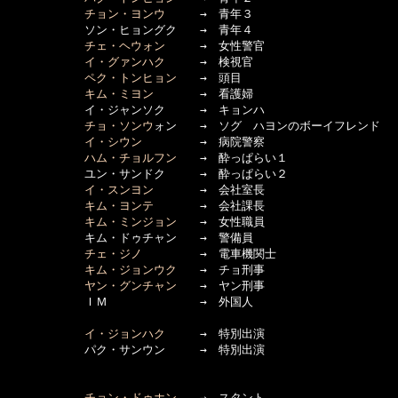
チョン・ヨンウ
　　　→　青年３

      　　　ソン・ヒョングク　　→　青年４

チェ・ヘウォン
　　　→　女性警官

イ・グァンハク
　　　→　検視官

ペク・トンヒョン
　　→　頭目

キム・ミヨン
　　　　→　看護婦

      　　　イ・ジャンソク　　　→　キョンハ

チョ・ソンウ
ォン　　→　ソグ　ハヨンのボーイフレンド

イ・シウン
　　　　　→　病院警察

ハム・チョルフン
　　→　酔っぱらい１

      　　　ユン・サンドク　　　→　酔っぱらい２

イ・スンヨン
　　　　→　会社室長

キム・ヨンテ
　　　　→　会社課長

キム・ミンジョン
　　→　女性職員

      　　　キム・ドゥチャン　　→　警備員

チェ・ジノ
　　　　　→　電車機関士

キム・ジョンウク
　　→　チョ刑事

ヤン・グンチャン
　　→　ヤン刑事

      　　　ＩＭ　　　　　　　　→　外国人

イ・ジョンハク
　　　→　特別出演

      　　　パク・サンウン　　　→　特別出演

チョン・ドゥホン
　　→　スタント
