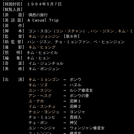
[韓国封切]　１９９４年５月７日

[観覧人員]　

[原    題]　偶然の旅行　

[英 語 題]　A Casual Trip

[原    作]　

[脚    本]　コン・スヨン（
コン・スチャン
），
ハン・ジスン
，
キム・ミ
[監    督]　
キム・ジョンジン
　[第６作]

[助 監 督]　ハン・ジスン、チョ・ミョンファン、ペ・ヒョンジュン

[撮    影]　
キム・ヒョング
[照　　明]　キム・ヒョンイル

[編　　集]　キム・ヒョン

[音    楽]　イム・ジュンチョル

[美    術]　キム・ボンジュン

[出    演]　
キム・ミョンゴン
　→　ボンウ

キム・ソヌ
　　　　→　ハヌル

ユン・スジン
　　　→　ルシア修道女

アン・ヘスク
　　　→　ボンウの妻

ユ・テホ
　　　　　→　泥棒１

イム・スンチュ
　　→　泥棒２

チョン・ヨンジュ
　→　ヨンジャ

      　　　チョ・ミョンヒ　　→　貴婦人

      　　　チュ・ボン　　　　→　神父

      　　　ユン・ヘンジャ　　→　ウォンジャン修道女

      　　　ユ・ムンソン　　　→　修道女
