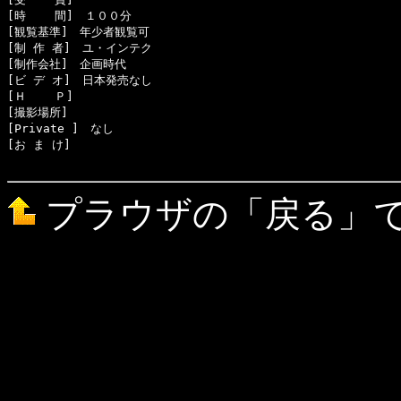
[時    間]　１００分

[観覧基準]　年少者観覧可　　

[制 作 者]　ユ・インテク

[制作会社]　企画時代

[ビ デ オ]　日本発売なし

[Ｈ    Ｐ]　

[撮影場所]　

[Private ]　なし

[お ま け]　

プラウザの「戻る」