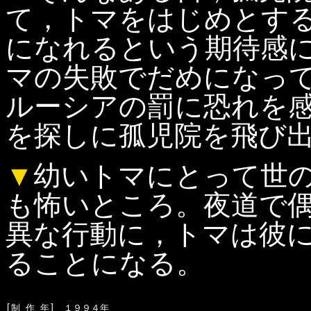
て，トマをはじめとす
になれるという期待感
マの失敗でだめになっ
ルーシアの罰に恐れを
を探しに孤児院を飛び
▼
幼いトマにとって世
も怖いところ。夜道で
異な行動に，トマは彼
ることになる。
[制 作 年]　１９９４年
