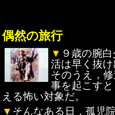
偶然の旅行
▼
９歳の腕白
活は早く抜け
そのうえ，修
事を起こすと
える怖い対象だ。
▼
そんなある日，孤児