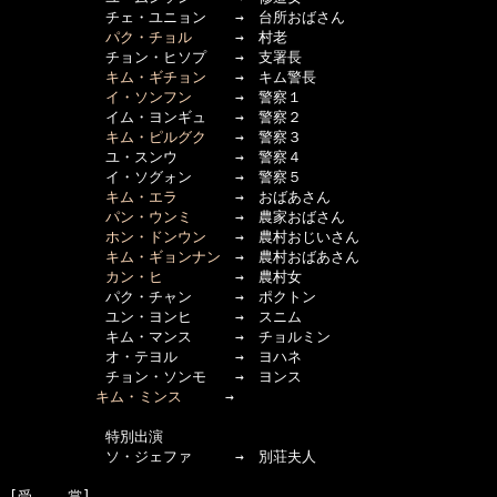
      　　　チェ・ユニョン　　→　台所おばさん

パク・チョル
　　　→　村老

      　　　チョン・ヒソプ　　→　支署長

キム・ギチョン
　　→　キム警長

イ・ソンフン
　　　→　警察１

      　　　イム・ヨンギュ　　→　警察２

キム・ピルグク
　　→　警察３

      　　　ユ・スンウ　　　　→　警察４

      　　　イ・ソグォン　　　→　警察５

キム・エラ
　　　　→　おばあさん

パン・ウンミ
　　　→　農家おばさん

ホン・ドンウン
　　→　農村おじいさん

キム・ギョンナン
　→　農村おばあさん

カン・ヒ
　　　　　→　農村女

      　　　パク・チャン　　　→　ポクトン

      　　　ユン・ヨンヒ　　　→　スニム

      　　　キム・マンス　　　→　チョルミン

      　　　オ・テヨル　　　　→　ヨハネ

      　　　チョン・ソンモ　　→　ヨンス

キム・ミンス
　　　→

      　　　特別出演

      　　　ソ・ジェファ
　　　→　別荘夫人

[受    賞]　
