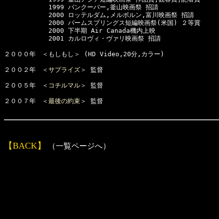
　　　　　　　1999 バンクーバー,釜山映画祭 招請

　　　　　　　2000 ロッテルダム,メルボルン,富川映画祭 招請

　　　　　　　2000 パームスプリングス短編映画祭(米国) ２等賞

　　　　　　　2000 下半期 Air Canada機内上映

　　　　　　　2001 カルロヴィ・ヴァリ映画祭 招請

２０００年　＜もしもし＞ (HD Video,20分,カラー)

２００２年　＜
サプライズ
＞ 監督

２００５年　＜
コチルマル
＞ 監督　

２００７年　＜
最後の約束
＞ 監督

【BACK】
（一覧ページへ）