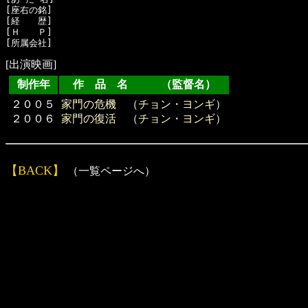
[座右の銘]　

[経　　歴]　

[Ｈ　　Ｐ]

[出演映画]
制作年
作 品 名 （監督名）
２００５
家門の危機
（
チョン・ヨンギ
）
２００６
家門の復活
（
チョン・ヨンギ
）
【BACK】
（一覧ページへ）