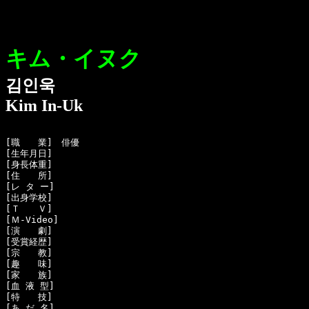
キム・イヌク
김인욱
Kim In-Uk
[職　　業]　俳優

[生年月日]　

[身長体重]　

[住　　所]　

[レ タ ー]　

[出身学校]　

[Ｔ　　Ｖ]　

[Ｍ-Video]　

[演　　劇]　

[受賞経歴]　

[宗　　教]　

[趣　　味]　

[家　　族]　

[血 液 型]　

[特　　技]　

[あ だ 名]　
