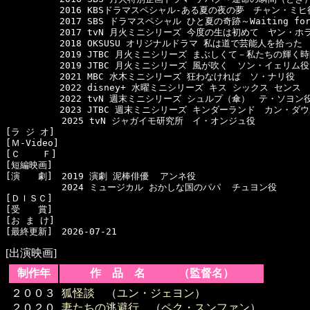
　　　　　　2016 KBSドラマスペシャル-ある夏の夜の夢　チャン・ミヒ役
　　　　　　2017 SBS ドラマスペシャル ひと夏の奇跡～Waiting fo
　　　　　　2017 tvN 月火ミニシリーズ 今度の生は初めて　ヤン・ホラ
　　　　　　2018 OKSUSU オリジナルドラマ 私は道で芸能人を拾った
　　　　　　2019 JTBC 月火ミニシリーズ まぶしくて－私たちの輝く
　　　　　　2019 JTBC 月火ミニシリーズ 風が吹く　ソン・イェリム役

　　　　　　2021 MBC 水木ミニシリーズ 狂わなければ　ソ・ナリ役

　　　　　　2022 disney+ 水曜ミニシリーズ キス シックス センス
　　　　　　2022 tvN 週末ミニシリーズ シュルプ（傘）　テ・ソヨン役
　　　　　　2023 JTBC 週末ミニシリーズ キンダーランド　カン・ダウ
  　　　　　2025 tvN ジャガイモ研究所　イ・オンジュ役

[ラ ジ オ]　

[Ｍ-Video]　

[Ｃ    Ｆ]　

[短編映画]　

[演　　劇]　2019 演劇 泥棒俳優  アンネ役

  　　　　　2024 ミュージカル おかしな国のパパ  チュヨン役

[ＤＩＳＣ]　

[受　　賞]　

[お ま け]　

[出演映画]
制作年
作 品 名 （監督名）
２００３
狐怪談
（
ユン・ジェヨン
）
２０２０
妻たちの逃避行
（
ペク・スンファン
）