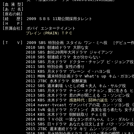
[血 液 型]　

[あ だ 名]　

[座右の銘]　

[経　　歴]　2009 ＳＢＳ 11期公開採用タレント

[Ｈ　　Ｐ]　

[所属会社]　ポパイ エンターテイメント

プレイン（PRAIN）ＴＰＣ
[Ｔ　　Ｖ]　2009 SBS 特別企画 スタイル ワン・ミヘ役　［デビュー作
　　　　　　2010 SBS 朝連続ドラマ 大胆な女

　　　　　　2010 SBS 創社20周年大河ドラマ ジャイアンツ

　　　　　　2010 SBS 朝連続ドラマ 女が分からない

　　　　　　2010 SBS 月火ドラマ ドクター・チャンプ ピ・ジョンア役

　　　　　　2011 SBS 特別企画 女性の香り

　　　　　　2011 KBS 月火ドラマ ブレーン イ・ハヨン役

　　　　　　2011 MBN 週末特別企画ドラマ What's up キム・ガヨン役
　　　　　　2011 JTBC 水木ドラマ 発酵家族 

　　　　　　2012 SBS 週末劇場 いとしの蝶々夫人 キム・サルグ役

　　　　　　2013 SBS 月火ドラマ チャン・オクチョン，愛に生きる ヒ
　　　　　　2013 SBS 水木ドラマ 君の声が聞こえる コ・ソンビン役

　　　　　　2014 KBS 水木ドラマ 
感激時代：闘神の誕生
 ソソ役

　　　　　　2014 naver-tvcast ヴァンパイアの花 カン・ソヨン役
　　　　　　2014 tvN 金土ドラマ カプトンイ 真実を追う者たち 女子高
　　　　　　2014 KBS 水木ドラマ 朝鮮銃取り チェミ役

　　　　　　2014 KBS ＴＶ小説 一途なタンポポちゃん ミン・ダルレ（
　　　　　　2015 SBS 日々ドラマ あなたを注文します パク・ソンア役

　　　　　　2015 JTBC 週末連続ドラマ キリ ムン・ソジン役

　　　　　　2016 SBS 月火特別企画ドラマ テバク～運命の瞬間（とき