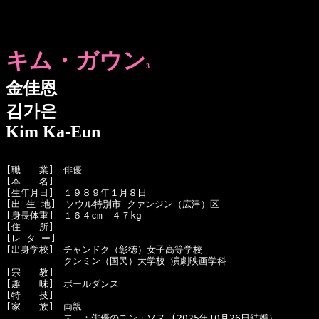
キム・ガウン
3
金佳恩
김가은
Kim Ka-Eun
[職　　業]　俳優

[本　　名]　

[生年月日]　１９８９年１月８日 

[出 生 地]　ソウル特別市 クァンジン（広津）区

[身長体重]　１６４cm　４７kg

[住　　所]　

[レ タ ー]　

[出身学校]　チャンドク（彰徳）女子高等学校

  　　　　　クンミン（国民）大学校 演劇映画学科

[宗　　教]　

[趣　　味]　ポールダンス

[特　　技]　

[家　　族]　両親

  　　　　　夫　：俳優のユン・ソヌ (2025年10月26日結婚）
