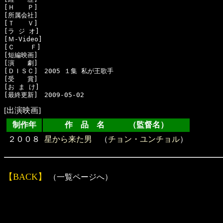
[Ｈ　　Ｐ]　

[所属会社]　

[Ｔ　　Ｖ]　

[ラ ジ オ]　

[Ｍ-Video]　

[Ｃ    Ｆ]　

[短編映画]　

[演　　劇]　

[ＤＩＳＣ]　2005 １集 私が王歌手

[受　　賞]　

[お ま け]　

[出演映画]
制作年
作 品 名 （監督名）
２００８
星から来た男
（
チョン・ユンチョル
）
【BACK】
（一覧ページへ）