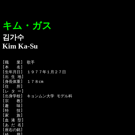
キム・ガス
김가수
Kim Ka-Su
[職　　業]　歌手

[本　　名]　

[生年月日]　１９７７年１月２７日 

[出 生 地]　

[身長体重]　１７８cm

[住　　所]　

[レ タ ー]　

[出身学校]　キョンムン大学 モデル科

[宗　　教]　

[趣　　味]　

[特　　技]　

[家　　族]　

[血 液 型]　

[あ だ 名]　

[座右の銘]　

[経　　歴]　
