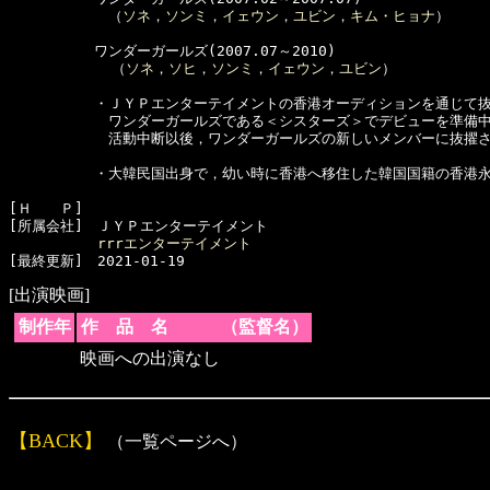
　　　　　　　（
ソネ
，
ソンミ
，
イェウン
，
ユビン
，
キム・ヒョナ
）

　　　　　　ワンダーガールズ(2007.07～2010)

  　　　　　　（
ソネ
，
ソヒ
，
ソンミ
，
イェウン
，
ユビン
）

　　　　　　・ＪＹＰエンターテイメントの香港オーディションを通じて抜
　　　　　　　ワンダーガールズである＜シスターズ＞でデビューを準備
　　　　　　　活動中断以後，ワンダーガールズの新しいメンバーに抜擢さ
　　　　　　・大韓民国出身で，幼い時に香港へ移住した韓国国籍の香港永
[Ｈ　　Ｐ]　

[所属会社]　ＪＹＰエンターテイメント

rrrエンターテイメント
[出演映画]
制作年
作 品 名 （監督名）
映画への出演なし
【BACK】
（一覧ページへ）