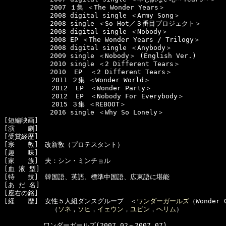
　　　　　　　2007 １集 ＜The Wonder Years＞

　　　　　　　2008 digital single ＜Army Song＞

　　　　　　　2008 single ＜So Hot／３番目プロジェクト＞

　　　　　　　2008 digital single ＜Nobody＞

　　　　　　　2008 EP ＜The Wonder Years / Trilogy＞

　　　　　　　2008 digital single ＜Anybody＞

　　　　　　　2009 single ＜Nobody＞ (English Ver.)

　　　　　　　2010 single ＜2 Different Tears＞

　　　　　　　2010  EP  ＜2 Different Tears＞

  　　　　　　2011 ２集 ＜Wonder World＞

  　　　　　　2012  EP　＜Wonder Party＞

 　　　　　　 2012  EP　＜Nobody For Everybody＞

  　　　　　　2015 ３集 ＜REBOOT＞

　　　　　　　2016 single ＜Why So Lonely＞

[短編映画]　

[演　　劇]　

[受賞経歴]　

[宗　　教]　改新敎（プロテスタント）

[趣　　味]　

[家　　族]　夫：シン・ミンチョル

[血 液 型]　

[特　　技]　韓国語、英語、標準中国語、広東語に堪能

[あ だ 名]　

[座右の銘]　

[経　　歴]　女性５人組ダンスグループ　＜
ワンダーガールズ
（Wonder
  　　　　　　（
ソネ
，
ソヒ
，
イェウン
，
ユビン
，
ヘリム
）

　　　　　　ワンダーガールズ(2007.02～2007.07)
