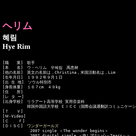
ヘリム
혜림
Hye Rim
[職　　業]　歌手

[本　　名]　ウ・ヘリム　우혜림　禹恵林

[他の名前]　英文の名前は，Christina，米国活動名は，Lim

[生年月日]　１９９２年９月１日 

[出 生 地]　ソウル特別市

[身長体重]　１６７cm　４９kg

[住　　所]　

[レ タ ー]　

[出身学校]　リラアート高等学校 実用音楽科

  　　　　　韓国外国語大学校 ＥＩＣＣ（国際会議通翻訳コミュニケーシ
[Ｔ　　Ｖ]　

[Ｍ-Video]　

[Ｃ    Ｆ]　

[ＤＩＳＣ]　
ワンダーガールズ
　　　　　　　2007 single ＜The wonder begins＞

　　　　　　　2007 digital single ＜申し訳ない心～Tears～＞
