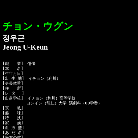
チョン・ウグン
정우근
Jeong U-Keun
[職　　業]　俳優

[本　　名]　

[生年月日]　

[出 生 地]　イチョン（利川）

[身長体重]　

[住　　所]　

[レ タ ー]　

[出身学校]　イチョン（利川）高等学校

　　　　　　ヨンイン（龍仁）大学 演劇科（00学番）

[宗　　教]　

[趣　　味]　

[特　　技]　

[家　　族]　

[血 液 型]　

[あ だ 名]　

[座右の銘]　
