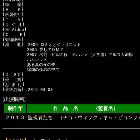
[経　　歴]　

[Ｈ　　Ｐ]　

[所属会社]　

[Ｔ　　Ｖ]　

[ラ ジ オ]　

[Ｍ-Video]　

[Ｃ    Ｆ]　

[短編映画]　

[演　　劇]　2006 ロミオとジュリエット

　　　　　　2006 愛しのＤＭＺ

　　　　　　2007 名前　ピルネ役　テハンノ（大学路）アルコ大劇場

　　　　　　ハムレット

　　　　　　ある夏の夜の夢

　　　　　　綿畑の孤独の中で

[ＤＩＳＣ]　

[受　　賞]　

[お ま け]　

[出演映画]
制作年
作 品 名 （監督名）
２０１３
監視者たち
（
チョ・ウィソク
，
キム・ビョンソ