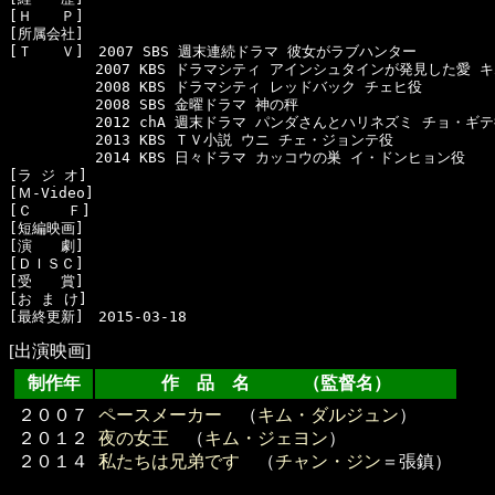
[Ｈ　　Ｐ]　

[所属会社]　

[Ｔ　　Ｖ]　2007 SBS 週末連続ドラマ 彼女がラブハンター

　　　　　　2007 KBS ドラマシティ アインシュタインが発見した愛 キ
　　　　　　2008 KBS ドラマシティ レッドバック チェヒ役

　　　　　　2008 SBS 金曜ドラマ 神の秤

　　　　　　2012 chA 週末ドラマ パンダさんとハリネズミ チョ・ギテ
　　　　　　2013 KBS ＴＶ小説 ウニ チェ・ジョンテ役

　　　　　　2014 KBS 日々ドラマ カッコウの巣 イ・ドンヒョン役

[ラ ジ オ]　

[Ｍ-Video]　

[Ｃ    Ｆ]　

[短編映画]　

[演　　劇]　

[ＤＩＳＣ]　

[受　　賞]　

[お ま け]　

[出演映画]
制作年
作 品 名 （監督名）
２００７
ペースメーカー
（
キム・ダルジュン
）
２０１２
夜の女王
（
キム・ジェヨン
）
２０１４
私たちは兄弟です
（
チャン・ジン
＝張鎮）