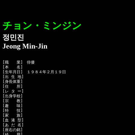
チョン・ミンジン
정민진
Jeong Min-Jin
[職　　業]　俳優

[本　　名]　

[生年月日]　１９８４年２月１９日

[出 生 地]　

[身長体重]　

[住　　所]　

[レ タ ー]　

[出身学校]　

[宗　　教]　

[趣　　味]　

[特　　技]　

[家　　族]　

[血 液 型]　

[あ だ 名]　

[座右の銘]　

[経　　歴]　
