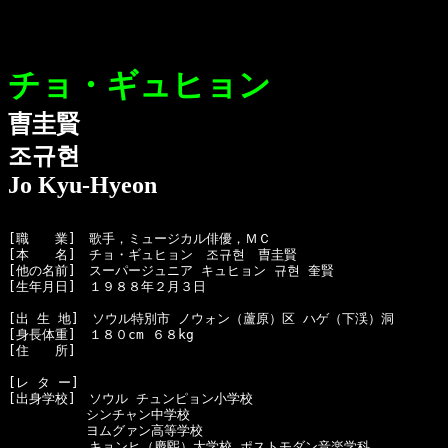
チョ・ギュヒョン
曺圭賢
조규현
Jo Kyu-Hyeon
[職　　業]　歌手，ミュージカル俳優，ＭＣ

[本　　名]　チョ・ギュヒョン　조규현　曺圭賢

[他の名前]　スーパージュニア キュヒョン 규현 奎賢

[生年月日]　１９８８年２月３日 

[出 生 地]　ソウル特別市 ノウォン（蘆原）区 ハゲ（下渓）洞

[身長体重]　１８０cm ６８kg

[住　　所]　

[レ タ ー]　

[出身学校]　ソウル チュンピョン小学校

　　　　　　シンチャン中学校

　　　　　　ヨムグァン高等学校

  　　　　　キョンヒ（慶煕）大学校 ポストモダン音楽学科
