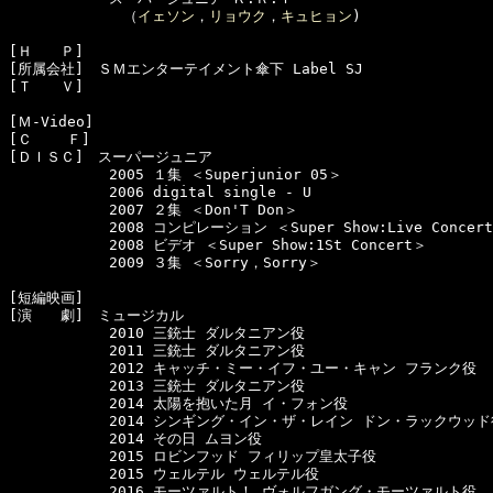
　　　　　　　　（
イェソン
，
リョウク
，
キュヒョン
)

[Ｈ　　Ｐ]

[所属会社]　ＳＭエンターテイメント傘下 Label SJ

[Ｔ　　Ｖ]　

[Ｍ-Video]　

[Ｃ    Ｆ]　

[ＤＩＳＣ]　スーパージュニア

　　　　　　　2005 １集 ＜Superjunior 05＞

　　　　　　　2006 digital single - U

　　　　　　　2007 ２集 ＜Don'T Don＞

　　　　　　　2008 コンピレーション ＜Super Show:Live Concert A
　　　　　　　2008 ビデオ ＜Super Show:1St Concert＞

　　　　　　　2009 ３集 ＜Sorry，Sorry＞

[短編映画]　

[演　　劇]　ミュージカル

　　　　　　　2010 三銃士 ダルタニアン役

　　　　　　　2011 三銃士 ダルタニアン役

　　　　　　　2012 キャッチ・ミー・イフ・ユー・キャン フランク役

　　　　　　　2013 三銃士 ダルタニアン役

　　　　　　　2014 太陽を抱いた月 イ・フォン役

　　　　　　　2014 シンギング・イン・ザ・レイン ドン・ラックウッド役
　　　　　　　2014 その日 ムヨン役

　　　　　　　2015 ロビンフッド フィリップ皇太子役

　　　　　　　2015 ウェルテル ウェルテル役

　　　　　　　2016 モーツァルト！ ヴォルフガング・モーツァルト役
