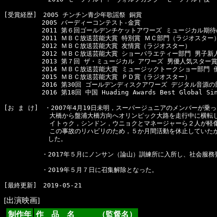
[受賞経歴]　2005 チンチン青少年歌謡祭 銅賞

　　　　　　2005 バーディーコンテスト-金賞

　　　　　　2011 第６回ゴールデンチケットアワーズ ミュージカル期待
　　　　　　2011 ＭＢＣ放送芸能大賞 特別賞 ＭＣ部門（ラジオスター）
　　　　　　2012 ＭＢＣ放送芸能大賞 友情賞（ラジオスター）

　　　　　　2012 ＭＢＣ放送芸能大賞 ショーバラエティー部門 男子新
　　　　　　2013 第７回 ザ・ミュージカル アワーズ 男優人気スター賞
　　　　　　2014 ＭＢＣ放送芸能大賞 ミュージックトークショー部門 優
　　　　　　2015 ＭＢＣ放送芸能大賞 ＰＤ賞（ラジオスター）

　　　　　　2016 第30回 ゴールデンディスクアワーズ デジタル音源の部
　　　　　　2016 第18回 中国 Huading Awards Best Global Sin
[お ま け]　・2007年4月19日未明，スーパージュニアのメンバーが乗
  　　　　　　大橋から盤浦大橋方向へオリンピック大路を走行中に横転し
  　　　　　　イトゥク，シンドン，ウニョクとマネージャーら２人が軽傷
  　　　　　　この事故のリハビリのため，５か月間活動を休止していたが，2
　　　　　　　した。

　　　　　　・2017年５月にノンサン（論山）訓練所に入所し、社会服務
　　　　　　・2019年５月７日に召集解除となった。　　

[出演映画]
制作年
作 品 名 （監督名）