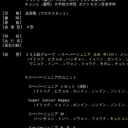
　　　　　　キョンヒ（慶煕）大学校大学院 ポストモダン音楽学科

[宗　　教]　改新敎（プロテスタント）

[趣　　味]　

[家　　族]　

[血 液 型]　Ａ型

[特　　技]　

[あ だ 名]　

[座右の銘]　

[経　　歴]　１３人組グループ ＜
スーパージュニア 슈퍼 주니어
＞ メン
  　　　　　（
イトゥク
，
ヒチョル
，
ハンギョン
，
イェソン
，
カンイン
，
ウニョク
，
トンヘ
，
シウォン
，
リョウク
，
キボム
，
キュヒ
　　　　　　※スーパージュニアのユニット

　　　　　　　スーパージュニア トロット（演歌）

　　　　　　　　（
イトゥク
，
ヒチョル
，
カンイン
，
シンドン
，
ソンミン
　　　　　　　Super Junior Happy 

　　　　　　　　（
イトゥク
，
イェソン
，
カンイン
，
シンドン
，
ソンミン
　　　　　　　スーパージュニア Ｍ

　　　　　　　　（
ハンギョン
，
トンヘ
，
シウォン
，
リョウク
，
キュヒョ
　　　　　　　スーパージュニア Ｋ.Ｒ.Ｙ
