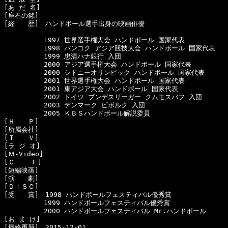
[あ だ 名]　

[座右の銘]　

[経　　歴]　ハンドボール選手出身の映画俳優

　　　　　　1997 世界選手権大会 ハンドボール 国家代表

　　　　　　1998 バンコク アジア競技大会 ハンドボール 国家代表

　　　　　　1999 忠清ハナ銀行 入団

　　　　　　2000 アジア選手権大会 ハンドボール 国家代表

　　　　　　2000 シドニーオリンピック ハンドボール 国家代表

　　　　　　2001 世界選手権大会 ハンドボール 国家代表

　　　　　　2001 東アジア大会 ハンドボール 国家代表

　　　　　　2002 ドイツ ブンデスリーガー クムモスバフ 入団

　　　　　　2003 デンマーク ピボルク 入団

　　　　　　2005 ＫＢＳハンドボール解説委員

[Ｈ　　Ｐ]　

[所属会社]　

[Ｔ　　Ｖ]　

[ラ ジ オ]　

[Ｍ-Video]　

[Ｃ    Ｆ]　

[短編映画]　

[演　　劇]　

[ＤＩＳＣ]　

[受　　賞]　1998 ハンドボールフェスティバル優秀賞

　　　　　　1999 ハンドボールフェスティバル優秀賞

　　　　　　2000 ハンドボールフェスティバル Mr.ハンドボール

[お ま け]　
