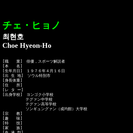
チェ・ヒョノ
최현호
Choe Hyeon-Ho
[職　　業]　俳優，スポーツ解説者

[本　　名]　

[生年月日]　１９７６年４月１６日

[出 生 地]　ソウル特別市

[身長体重]　

[住　　所]　

[レ タ ー]　

[出身学校]　ヨンゴク小学校

　　　　　　テグァン中学校

　　　　　　テグァン高等学校

　　　　　　ソンギュングァン（成均館）大学校

[宗　　教]　

[趣　　味]　

[特　　技]　

[家　　族]　

[血 液 型]　
