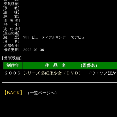
[受賞経歴]　

[宗　　教]　

[趣　　味]　

[家　　族]　

[血 液 型]　

[特　　技]　

[あ だ 名]　

[座右の銘]　

[経　　歴]　SBS ビューティフルサンデー でデビュー

[Ｈ　　Ｐ]

[所属会社]　

[出演映画]
制作年
作 品 名 （監督名）
２００６
シリーズ 多細胞少女（ＤＶＤ）
（ウ・ソノほか
【BACK】
（一覧ページへ）