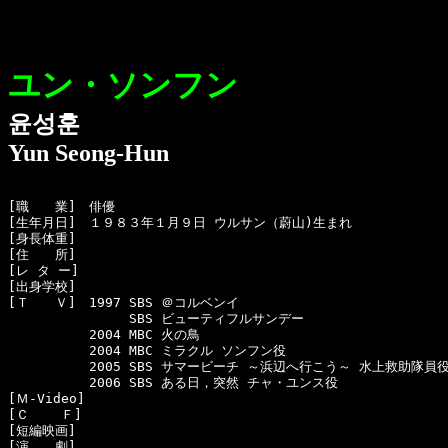
ユン・ソンフン
윤성훈
Yun Seong-Hun
[職　　業]　俳優

[生年月日]　１９８３年１月９日 ウルサン（蔚山)生まれ

[身長体重]　

[住　　所]　

[レ タ ー]　

[出身学校]　

[Ｔ　　Ｖ]　1997 SBS ＠コルベンイ

  　　　　　     SBS ビューティフルサンデー

  　　　　　2004 MBC 火の鳥

  　　　　　2004 MBC ミラクル ソンフン役

  　　　　　2005 SBS サマービーチ ～浜辺へ行こう～ 水上救助隊員役
  　　　　　2006 SBS ある日，突然 チャ・ユンス役

[Ｍ-Video]　

[Ｃ    Ｆ]　

[短編映画]　

[演　　劇]　
