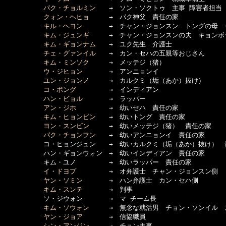
パク・チョルミン
　　→　ソン・ソクトゥ　主事 障害者担当 
クォン・ヘヒョ
　　　→　パク神父　責任の家

キル・ヘヨン
　　　　→　チャン・ジョンスン　トングの母　
キム・ジュンギ
　　　→　チャン・ジョンスンの夫　キョンボ
キム・ギョンナム
　　→　ユク先生　介護士

チェ・グァンイル
　　→　カン・セハの五親等おじさん

キム・ミンソク
　　　→　メッテジ（猪）

ウ・ジヒョン
　　　　→　アンニョンイ

ユン・ジョンノ
　　　→　カルクミ（垢（あか）抜け）

コ・ボング
　　　　　→　インディアン

ハン・ビョル
　　　　→　ラッパー

アン・ジホ
　　　　　→　幼いセハ　責任の家

キム・ヒョンビン
　　→　幼いトング　責任の家

ヨン・スンビン
　　　→　幼いメッテジ（猪）　責任の家

パク・チョンフン
　　→　幼いアンニョンイ　責任の家

　　　　　　コ・ヒョンジュン　　→　幼いカルクミ（垢（あか）抜け）　責
　　　　　　ハン・ギョンウォン　→　幼いインディアン　責任の家

　　　　　　キム・ユノ　　　　　→　幼いラッパー　責任の家

イ・ドヨプ
　　　　　→　オ弁護士　チャン・ジョンスン側

ヤン・ソミン
　　　　→　ハン弁護士　カン・セハ側

キム・スンテ
　　　　→　判事

　　　　　　ソ・ジウォン　　　　→　マ チーム長

キム・ソウォン
　　　→　無念な就活男　チョン・ソンイル　ス
ヤン・ジョア
　　　　→　信協職員

シン・アンジン
　　　→　チョン主事
