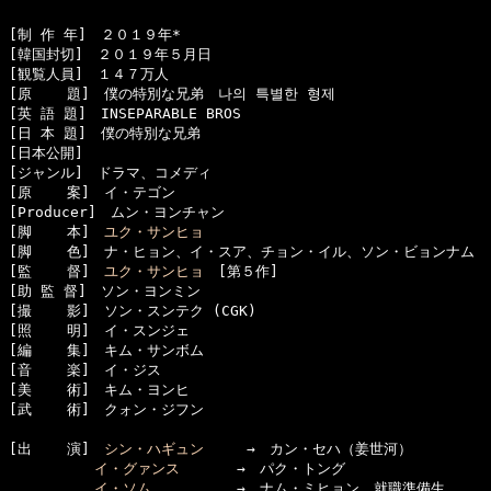
[制 作 年]　２０１９年*

[韓国封切]　２０１９年５月日

[観覧人員]　１４７万人

[原    題]　僕の特別な兄弟　나의 특별한 형제

[英 語 題]　INSEPARABLE BROS

[日 本 題]　僕の特別な兄弟

[日本公開]　

[ジャンル]　ドラマ、コメディ

[原    案]　イ・テゴン

[Producer]　ムン・ヨンチャン

[脚    本]　
ユク・サンヒョ
[脚    色]　ナ・ヒョン、イ・スア、チョン・イル、ソン・ビョンナム

[監    督]　
ユク・サンヒョ
　[第５作]

[助 監 督]　ソン・ヨンミン

[撮    影]　ソン・スンテク (CGK)

[照    明]　イ・スンジェ

[編    集]　キム・サンボム

[音    楽]　イ・ジス

[美    術]　キム・ヨンヒ

[武    術]　クォン・ジフン

[出    演]　
シン・ハギュン
　　　→　カン・セハ（姜世河）

イ・グァンス
　　　　→　パク・トング

イ・ソム
　　　　　　→　ナム・ミヒョン　就職準備生
