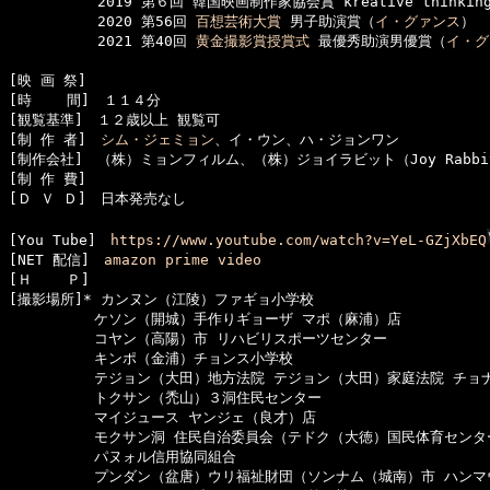
  　　　　　2019 第６回 韓国映画制作家協会賞 kreative thinki
  　　　　　2020 第56回 
百想芸術大賞
 男子助演賞（
イ・グァンス
）

  　　　　　2021 第40回 
黄金撮影賞授賞式
 最優秀助演男優賞（
イ・グ
[映 画 祭]　

[時    間]　１１４分

[観覧基準]　１２歳以上 観覧可　　

[制 作 者]　
シム・ジェミョン
、イ・ウン、ハ・ジョンワン

[制作会社]　（株）ミョンフィルム、（株）ジョイラビット（Joy Rabbit
[制 作 費]　

[Ｄ Ｖ Ｄ]　日本発売なし

[You Tube]　
https://www.youtube.com/watch?v=YeL-GZjXbEQ
[NET 配信]　
amazon prime video
[Ｈ    Ｐ]　

[撮影場所]* カンヌン（江陵）ファギョ小学校

　　　　　　ケソン（開城）手作りギョーザ マポ（麻浦）店

　　　　　　コヤン（高陽）市 リハビリスポーツセンター

　　　　　　キンポ（金浦）チョンス小学校

　　　　　　テジョン（大田）地方法院 テジョン（大田）家庭法院 チョナ
　　　　　　トクサン（禿山）３洞住民センター

　　　　　　マイジュース ヤンジェ（良才）店

　　　　　　モクサン洞 住民自治委員会（テドク（大徳）国民体育センター
　　　　　　パヌォル信用協同組合

　　　　　　プンダン（盆唐）ウリ福祉財団（ソンナム（城南）市 ハンマウ