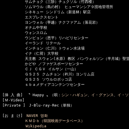
　　　　　　サムチョク（三陟）チュクソル（竹西楼）

　　　　　　ソムマウル（島の村） ヒューマンシア９団地管理所

　　　　　　シネキュー シンドリム（新道林）駅店

　　　　　　エスプレクスセント

　　　　　　ヨンウォル（寧越）ナクファアム（落花岩）

　　　　　　オナム中学校

　　　　　　ウォンスロム

　　　　　　ウンピョン（恩平）リハビリセンター

　　　　　　イーランド リテール

　　　　　　インチョン（仁川）トウォン水泳場

　　　　　　イナ（仁荷）大学校

　　　　　　天主教 スウォン(水原) 教区 パンウォルソン（半月城）聖堂
　　　　　　かどや ／ファゲスポーツセンター

　　　　　　ＣＪ ＣＧＶ イルサン（一山）

　　　　　　ＧＳ２５ クムチョン（衿川）ヨンリム店

　　　　　　ＧＳ２５ ソウルロボッコ店

　　　　　　ｓｂａメディアコンテンツセンター

[挿 入 曲]　〝 Happy 〟（唄：
シン・ハギュン
、
イ・グァンス
、
イ・ソ
[Ｍ-Video]　

[お ま け]　
NAVER 영화
ＫＭＤｂ（韓国映画データベース）
Wikipedia