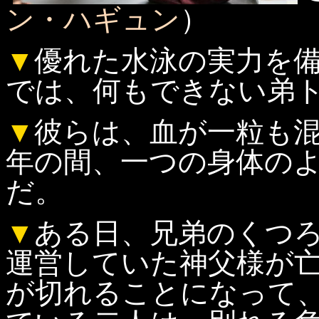
ン・ハギュン
）
▼
優れた水泳の実力を
では、何もできない弟ト
▼
彼らは、血が一粒も
年の間、一つの身体の
だ。
▼
ある日、兄弟のくつ
運営していた神父様が
が切れることになって