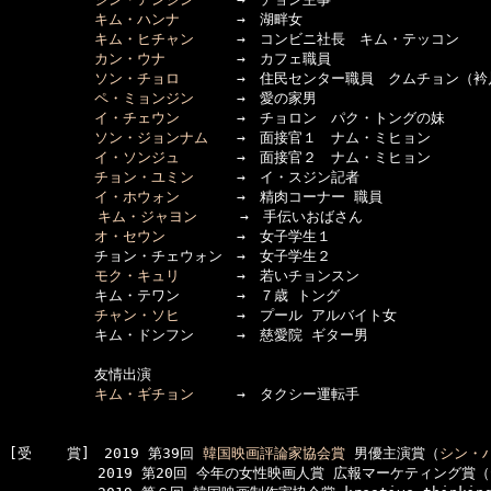
キム・ハンナ
　　　　→　湖畔女

キム・ヒチャン
　　　→　コンビニ社長　キム・テッコン

カン・ウナ
　　　　　→　カフェ職員

ソン・チョロ
　　　　→　住民センター職員　クムチョン（衿
ペ・ミョンジン
　　　→　愛の家男

イ・チェウン
　　　　→　チョロン　パク・トングの妹

ソン・ジョンナム
　　→　面接官１　ナム・ミヒョン

イ・ソンジュ
　　　　→　面接官２　ナム・ミヒョン

チョン・ユミン
　　　→　イ・スジン記者

イ・ホウォン
　　　　→　精肉コーナー 職員

キム・ジャヨン
　　　→　手伝いおばさん

オ・セウン
　　　　　→　女子学生１

　　　　　　チョン・チェウォン　→　女子学生２

モク・キュリ
　　　　→　若いチョンスン

　　　　　　キム・テワン　　　　→　７歳 トング

チャン・ソヒ
　　　　→　プール アルバイト女

　　　　　　キム・ドンフン　　　→　慈愛院 ギター男

　　　　　　友情出演

キム・ギチョン
　　　→　タクシー運転手

[受    賞]　2019 第39回 
韓国映画評論家協会賞
 男優主演賞（
シン・
  　　　　　2019 第20回 今年の女性映画人賞 広報マーケティング賞（