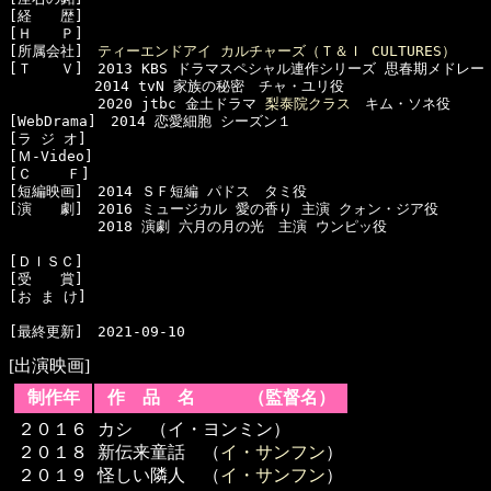
[経　　歴]　

[Ｈ　　Ｐ]　

[所属会社]　
ティーエンドアイ カルチャーズ（Ｔ＆Ｉ CULTURES）
[Ｔ　　Ｖ]　2013 KBS ドラマスペシャル連作シリーズ 思春期メドレー
　　　　　　2014 tvN 家族の秘密　チャ・ユリ役

  　　　　　2020 jtbc 金土ドラマ 
梨泰院クラス
　キム・ソネ役

[WebDrama]　2014 恋愛細胞 シーズン１

[ラ ジ オ]　

[Ｍ-Video]　

[Ｃ    Ｆ]　

[短編映画]　2014 ＳＦ短編 パドス　タミ役

[演　　劇]　2016 ミュージカル 愛の香り 主演 クォン・ジア役

  　　　　　2018 演劇 六月の月の光　主演 ウンピッ役

[ＤＩＳＣ]　

[受　　賞]　

[お ま け]　

[出演映画]
制作年
作 品 名 （監督名）
２０１６
カシ （イ・ヨンミン）
２０１８
新伝来童話 （
イ・サンフン
）
２０１９
怪しい隣人 （
イ・サンフン
）