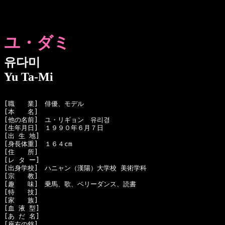
ユ・ダミ
유다미
Yu Ta-Mi
[職　　業]　俳優、モデル

[本　　名]　

[他の名前]　ユ・リギョン　유리경

[生年月日]　１９９０年６月７日

[出 生 地]　

[身長体重]　１６４cm

[住　　所]　

[レ タ ー]　

[出身学校]　ハニャン（漢陽）大学校 美術学科

[宗　　教]　

[趣　　味]　乗馬、歌、ベリーダンス、読書

[特　　技]　

[家　　族]　

[血 液 型]　

[あ だ 名]　

[座右の銘]　
