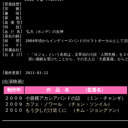
[受賞経歴]　

[宗　　教]　

[趣　　味]　

[家　　族]　

[血 液 型]　

[特　　技]　

[あ だ 名]　弘大（ホンデ）の女神

[座右の銘]　

[経　　歴]　2004年頃からインディーズバンドのゲストボーカルとして活
[Ｈ　　Ｐ]　

[所属会社]　

[お ま け]　・「ヨジョ」という名前は，太宰治の小説「人間失格」を２
　　　　　　　深い感銘を受けたことから，その主人公「大庭葉蔵」からと
[出演映画]
制作年
作 品 名 （監督名）
２００９
小規模アカシアバンドの話 （ミン・チャンギ）
２００９
カフェ・ノワール
（
チョン・ソンイル
）
２０１０
もう少しだけ近くに
（
キム・ジョングァン
）