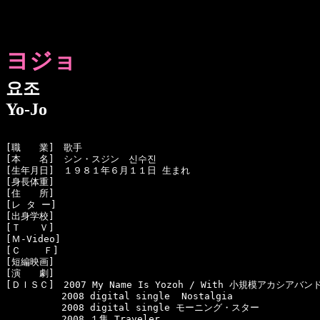
ヨジョ
요조
Yo-Jo
[職　　業]　歌手

[本　　名]　シン・スジン　신수진

[生年月日]　１９８１年６月１１日 生まれ

[身長体重]　

[住　　所]　

[レ タ ー]　

[出身学校]　

[Ｔ　　Ｖ]　

[Ｍ-Video]　

[Ｃ    Ｆ]　

[短編映画]　

[演　　劇]　

[ＤＩＳＣ]　2007 My Name Is Yozoh / With 小規模アカシアバンド
　　　　　　2008 digital single  Nostalgia

　　　　　　2008 digital single モーニング・スター

　　　　　　2008 １集 Traveler
