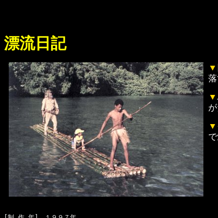
漂流日記
▼
落
▼
が
▼
で
[制 作 年]　１９９７年
