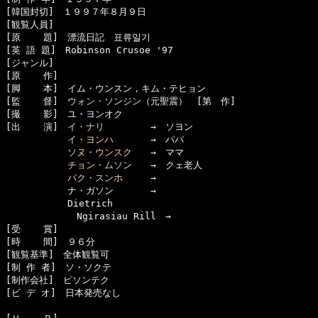
[韓国封切]　１９９７年８月９日

[観覧人員]　

[原    題]　漂流日記　표류일기

[英 語 題]　Robinson Crusoe '97

[ジャンル]　

[原    作]　

[脚    本]　イム・ウンスン，キム・テヒョン

[監    督]　
ウォン・ソンジン
（元聖震）　[第　作]

[撮    影]　ユ・ヨンオク

[出    演]　
イ・ナリ
　　　　　→　ソヨン

イ・ヨンハ
　　　　→　パパ

ソヌ・ウンスク
　　→　ママ

チョン・ムソン
　　→　クェ老人

パク・スンホ
　　　→　

      　　　ナ・ガソン　　　　→　

      　　　Dietrich 

      　　　　Ngirasiau Rill　→

[受    賞]　

[時    間]　９６分

[観覧基準]　全体観覧可　　

[制 作 者]　ソ・ソクテ

[制作会社]　ピソンテク

[ビ デ オ]　日本発売なし
