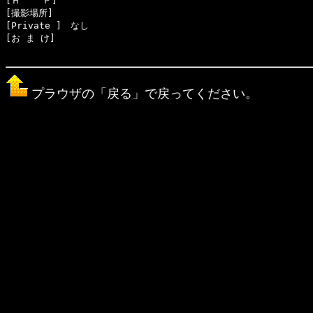
[Ｈ    Ｐ]　

[撮影場所]　

[Private ]　なし

[お ま け]　

プラウザの「戻る」で戻ってください。