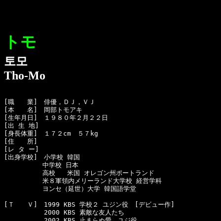
トモ
토모
Tho-Mo
[職　　業]　俳優，ＤＪ，ＶＪ

[本　　名]　岡部トモアキ

[生年月日]　１９８０年２月２２日 

[出 生 地]

[身長体重]　１７２cm　５７kg

[住　　所]　

[レ タ ー]　

[出身学校]　小学校 韓国

　　　　　　中学校 日本

　　　　　　高校   米国 オレゴン州ポートランド

　　　　　　米８軍領内メリーランド大学校 経営学科

　　　　　　ヨンセ（延世）大学 韓国語学堂

[Ｔ　　Ｖ]　1999 KBS 学校２ ユジン役　[デビュー作]

  　　　　　2000 KBS 素敵な友人たち　

  　　　　　2002 KBS 止まらぬ愛　ユジ役
