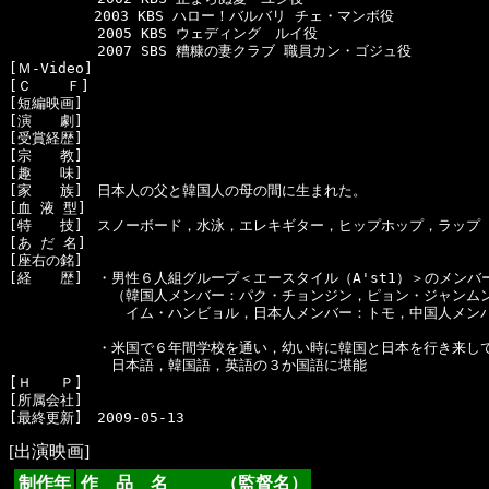
　　　　　　2003 KBS ハロー！バルバリ チェ・マンボ役

  　　　　　2005 KBS ウェディング　ルイ役

  　　　　　2007 SBS 糟糠の妻クラブ 職員カン・ゴジュ役

[Ｍ-Video]　

[Ｃ    Ｆ]　

[短編映画]　

[演　　劇]　

[受賞経歴]　

[宗　　教]　

[趣　　味]　

[家　　族]　日本人の父と韓国人の母の間に生まれた。

[血 液 型]　

[特　　技]　スノーボード，水泳，エレキギター，ヒップホップ，ラップ

[あ だ 名]　

[座右の銘]　

[経　　歴]　・男性６人組グループ＜エースタイル（A'st1）＞のメンバー
  　　　　　　（韓国人メンバー：パク・チョンジン，ピョン・ジャンムン
  　　　　　　　イム・ハンビョル，日本人メンバー：トモ，中国人メンバ
  　　　　　・米国で６年間学校を通い，幼い時に韓国と日本を行き来して
  　　　　　　日本語，韓国語，英語の３か国語に堪能

[Ｈ　　Ｐ]

[所属会社]　

[出演映画]
制作年
作 品 名 （監督名）